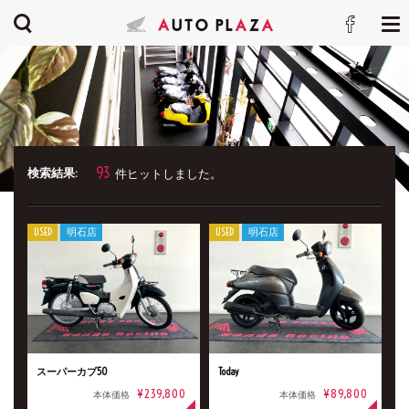
93
検索結果:
件ヒットしました。
USED
明石店
USED
明石店
スーパーカブ50
Today
¥239,800
¥89,800
本体価格
本体価格