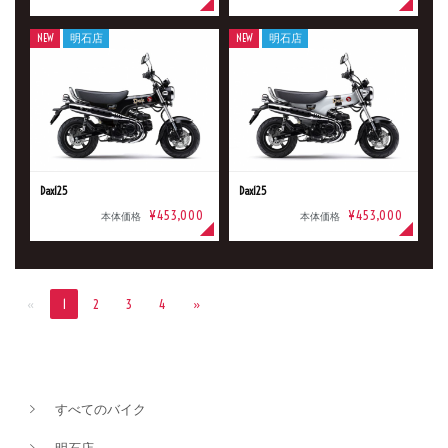
NEW
明石店
NEW
明石店
Dax125
Dax125
¥453,000
¥453,000
本体価格
本体価格
«
1
2
3
4
»
すべてのバイク