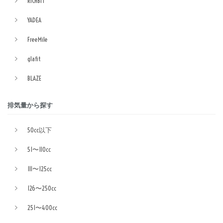
RICHBIT
YADEA
FreeMile
glafit
BLAZE
排気量から探す
50cc以下
51〜110cc
111〜125cc
126〜250cc
251〜400cc