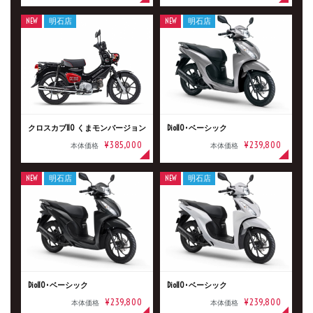
NEW
明石店
NEW
明石店
クロスカブ110 くまモンバージョン
Dio110･ベーシック
¥385,000
¥239,800
本体価格
本体価格
NEW
明石店
NEW
明石店
新車
中古車
Dio110･ベーシック
Dio110･ベーシック
¥239,800
¥239,800
本体価格
本体価格