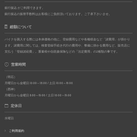
銀行振込 がご利用できます。
銀行振込の振替手数料はお客様にご負担頂いております。ご了承下さいませ。
総額について
バイクを購入する際には本体価格の他に、登録費用などや各種税金など「諸費用」が掛かり
ます。諸費用に関しては、検査登録手続き代行の費用や、整備に掛かる費用など、販売店に
支払う「登録諸経費」。重量税や自賠責保険などの「法定費用」の2種類の事です。
営業時間
（明石）
月曜日から金曜日 10:00～18:00 / 土日 10:00～19:00
（西神）
月曜日から金曜日 11:00～19:00 / 土日 10:00～19:00
定休日
水曜日
ご利用規約