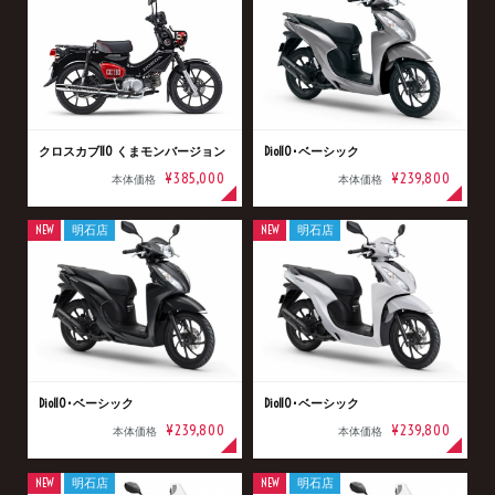
クロスカブ110 くまモンバージョン
Dio110･ベーシック
¥385,000
¥239,800
本体価格
本体価格
NEW
明石店
NEW
明石店
Dio110･ベーシック
Dio110･ベーシック
¥239,800
¥239,800
本体価格
本体価格
NEW
明石店
NEW
明石店