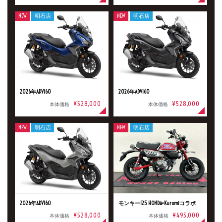
明石店
NEW
明石店
NEW
明石店
タイプ
メーカー
2026年ADV160
2026年ADV160
¥528,000
¥528,000
排気量
本体価格
本体価格
NEW
明石店
NEW
明石店
価格
2026年ADV160
モンキー125 HONDA×Kuromiコラボ
¥528,000
¥493,000
本体価格
本体価格