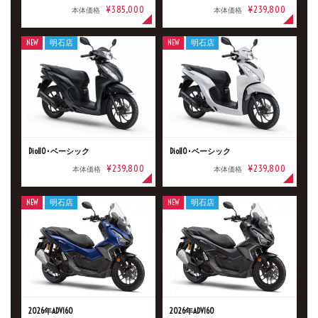
¥385,000
¥239,800
本体価格
本体価格
NEW
明石店
NEW
明石店
Dio110･ベーシック
Dio110･ベーシック
¥239,800
¥239,800
本体価格
本体価格
NEW
明石店
NEW
明石店
新車
中古車
2026年ADV160
2026年ADV160