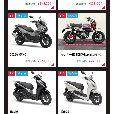
¥528,000
¥528,000
本体価格
本体価格
明石店
NEW
明石店
NEW
明石店
タイプ
メーカー
2026年ADV160
モンキー125 HONDA×Kuromiコラボ
排気量
¥528,000
¥493,000
本体価格
本体価格
NEW
明石店
NEW
明石店
価格
LEAD125
LEAD125