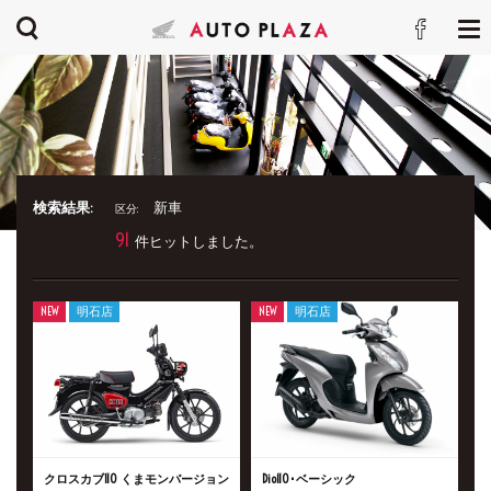
検索結果:
新車
区分:
91
件ヒットしました。
NEW
明石店
NEW
明石店
クロスカブ110 くまモンバージョン
Dio110･ベーシック