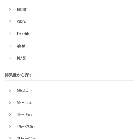
RICHBIT
YADEA
FreeMile
glafit
BLAZE
排気量から探す
50cc以下
51〜110cc
111〜125cc
126〜250cc
251〜400cc