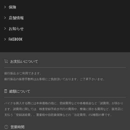
保険
店舗情報
お知らせ
FACEBOOK
お支払いについて
銀行振込 がご利用できます。
銀行振込の振替手数料はお客様にご負担頂いております。ご了承下さいませ。
総額について
バイクを購入する際には本体価格の他に、登録費用などや各種税金など「諸費用」が掛かり
ます。諸費用に関しては、検査登録手続き代行の費用や、整備に掛かる費用など、販売店に
支払う「登録諸経費」。重量税や自賠責保険などの「法定費用」の2種類の事です。
営業時間