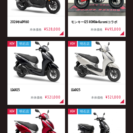
2026年ADV160
モンキー125 HONDA×Kuromiコラボ
¥528,000
¥493,000
本体価格
本体価格
NEW
明石店
NEW
明石店
LEAD125
LEAD125
¥321,000
¥321,000
本体価格
本体価格
NEW
明石店
NEW
明石店