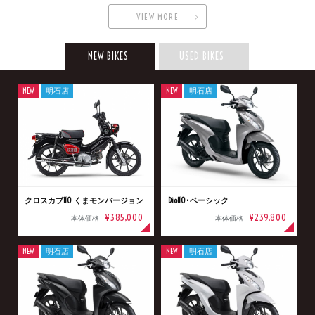
明石店
VIEW MORE
タイプ
NEW BIKES
USED BIKES
NEW
明石店
NEW
明石店
メーカー
排気量
クロスカブ110 くまモンバージョン
Dio110･ベーシック
¥385,000
¥239,800
価格
本体価格
本体価格
NEW
明石店
NEW
明石店