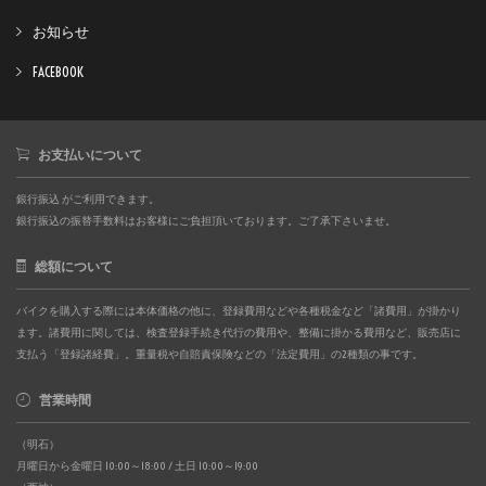
お知らせ
FACEBOOK
お支払いについて
銀行振込 がご利用できます。
銀行振込の振替手数料はお客様にご負担頂いております。ご了承下さいませ。
総額について
バイクを購入する際には本体価格の他に、登録費用などや各種税金など「諸費用」が掛かり
ます。諸費用に関しては、検査登録手続き代行の費用や、整備に掛かる費用など、販売店に
支払う「登録諸経費」。重量税や自賠責保険などの「法定費用」の2種類の事です。
営業時間
（明石）
月曜日から金曜日 10:00～18:00 / 土日 10:00～19:00