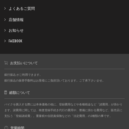
よくあるご質問
店舗情報
お知らせ
FACEBOOK
お支払いについて
銀行振込 がご利用できます。
銀行振込の振替手数料はお客様にご負担頂いております。ご了承下さいませ。
総額について
バイクを購入する際には本体価格の他に、登録費用などや各種税金など「諸費用」が掛かり
ます。諸費用に関しては、検査登録手続き代行の費用や、整備に掛かる費用など、販売店に
支払う「登録諸経費」。重量税や自賠責保険などの「法定費用」の2種類の事です。
営業時間