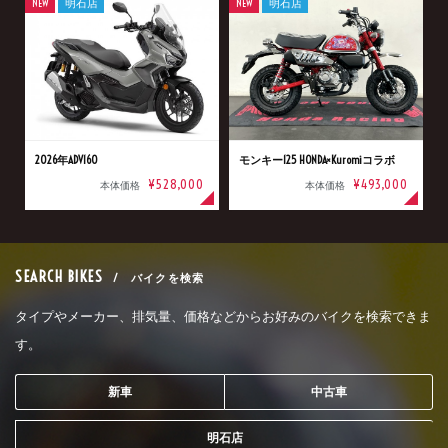
NEW
明石店
NEW
明石店
2026年ADV160
モンキー125 HONDA×Kuromiコラボ
¥528,000
¥493,000
本体価格
本体価格
SEARCH BIKES
/ バイクを検索
タイプやメーカー、排気量、価格などからお好みのバイクを検索できま
す。
新車
中古車
明石店