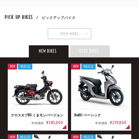
PICK UP BIKES
/ ピックアップバイク
VIEW MORE
NEW BIKES
USED BIKES
NEW
明石店
NEW
明石店
クロスカブ110 くまモンバージョン
Dio110･ベーシック
¥385,000
¥239,800
本体価格
本体価格
NEW
明石店
NEW
明石店