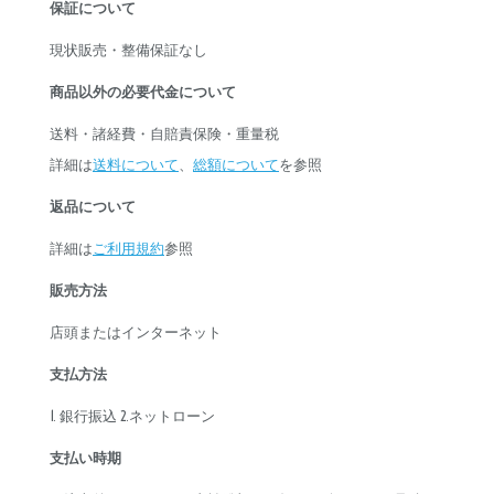
保証について
現状販売・整備保証なし
商品以外の必要代金
について
送料・諸経費・自賠責保険・重量税
詳細は
送料について
、
総額について
を参照
返品について
詳細は
ご利用規約
参照
販売方法
店頭またはインターネット
支払方法
1. 銀行振込 2.ネットローン
支払い時期