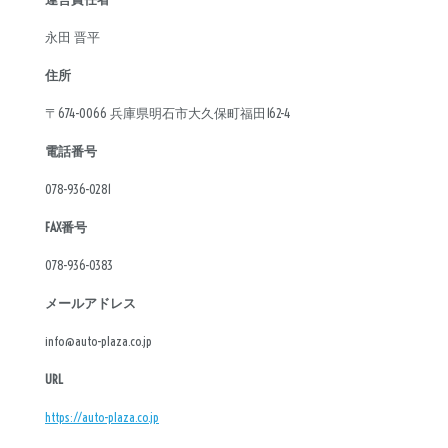
永田 晋平
新車
中古車
住所
〒674-0066 兵庫県明石市大久保町福田162-4
明石店
電話番号
タイプ
078-936-0281
FAX番号
メーカー
078-936-0383
メールアドレス
排気量
info@auto-plaza.co.jp
URL
価格
https://auto-plaza.co.jp