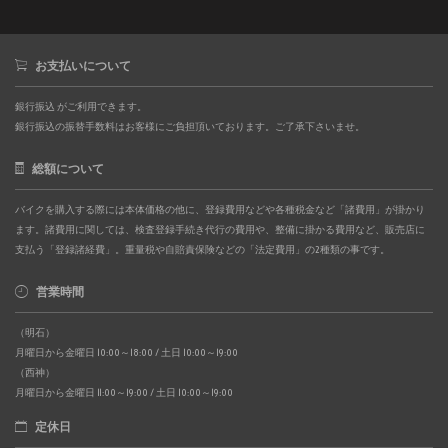
お支払いについて
銀行振込 がご利用できます。
銀行振込の振替手数料はお客様にご負担頂いております。ご了承下さいませ。
総額について
バイクを購入する際には本体価格の他に、登録費用などや各種税金など「諸費用」が掛かり
ます。諸費用に関しては、検査登録手続き代行の費用や、整備に掛かる費用など、販売店に
支払う「登録諸経費」。重量税や自賠責保険などの「法定費用」の2種類の事です。
営業時間
（明石）
月曜日から金曜日 10:00～18:00 / 土日 10:00～19:00
（西神）
月曜日から金曜日 11:00～19:00 / 土日 10:00～19:00
定休日