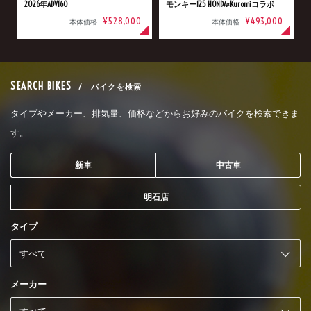
2026年ADV160
モンキー125 HONDA×Kuromiコラボ
¥528,000
¥493,000
本体価格
本体価格
SEARCH BIKES
/ バイクを検索
タイプやメーカー、排気量、価格などからお好みのバイクを検索できま
す。
新車
中古車
明石店
タイプ
メーカー