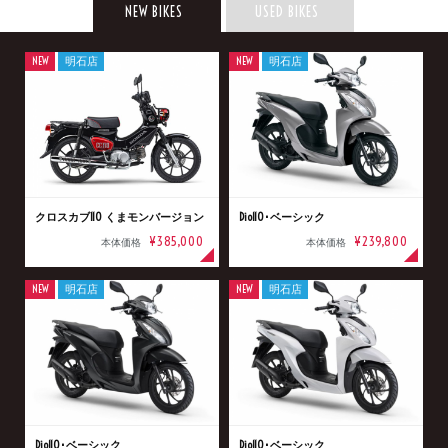
NEW BIKES
USED BIKES
NEW
明石店
NEW
明石店
クロスカブ110 くまモンバージョン
Dio110･ベーシック
¥385,000
¥239,800
本体価格
本体価格
NEW
明石店
NEW
明石店
Dio110･ベーシック
Dio110･ベーシック