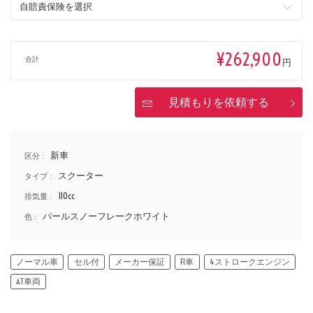
価格
¥262,900
合計
円
見積もりを依頼する
新車
区分 :
スクーター
タイプ :
110cc
排気量 :
パールスノーフレークホワイト
色 :
ノーマル車
セル付
メーカー保証
FI車
4ストロークエンジン
AT車両