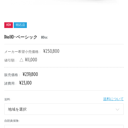
NEW
明石店
新車
中古車
Dio110･ベーシック
110cc
明石店
¥250,800
メーカー希望小売価格 :
△ ¥11,000
値引額 :
タイプ
¥239,800
販売価格 :
¥23,100
諸費用 :
メーカー
送料について
送料 :
排気量
自賠責保険 :