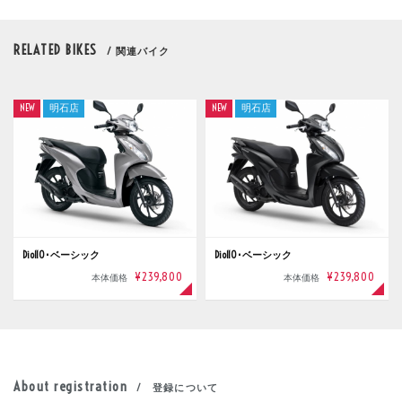
RELATED BIKES
/ 関連バイク
NEW
明石店
NEW
明石店
Dio110･ベーシック
Dio110･ベーシック
¥239,800
¥239,800
本体価格
本体価格
About registration
/ 登録について