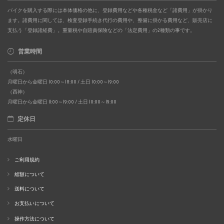
バイクを購入する際には本体価格の他に、登録費用などや各種税金など「諸費用」が掛かり
ます。諸費用に関しては、検査登録手続き代行の費用や、整備に掛かる費用など、販売店に
支払う「登録諸経費」。重量税や自賠責保険などの「法定費用」の2種類の事です。
営業時間
（明石）
月曜日から金曜日 10:00～18:00 / 土日 10:00～19:00
（西神）
月曜日から金曜日 11:00～19:00 / 土日 10:00～19:00
定休日
水曜日
ご利用規約
総額について
送料について
お支払いについて
操作方法について