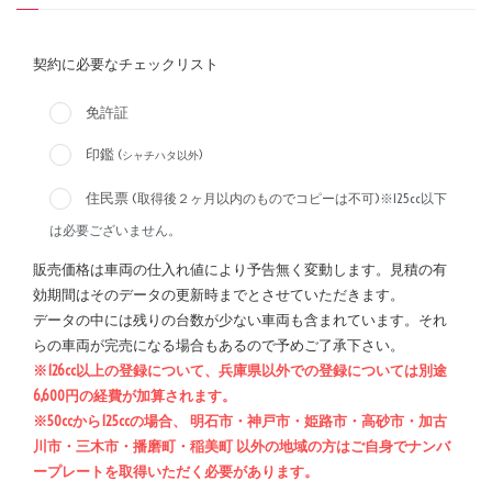
契約に必要なチェックリスト
免許証
印鑑
(シャチハタ以外)
住民票
(取得後２ヶ月以内のものでコピーは不可)
※125cc以下
は必要ございません。
販売価格は車両の仕入れ値により予告無く変動します。見積の有
効期間はそのデータの更新時までとさせていただきます。
データの中には残りの台数が少ない車両も含まれています。それ
らの車両が完売になる場合もあるので予めご了承下さい。
※126cc以上の登録について、兵庫県以外での登録については別途
6,600円の経費が加算されます。
※50ccから125ccの場合、 明石市・神戸市・姫路市・高砂市・加古
川市・三木市・播磨町・稲美町 以外の地域の方はご自身でナンバ
ープレートを取得いただく必要があります。