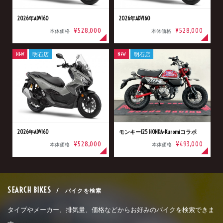
2026年ADV160
2026年ADV160
¥528,000
¥528,000
本体価格
本体価格
NEW
明石店
NEW
明石店
2026年ADV160
モンキー125 HONDA×Kuromiコラボ
¥528,000
¥493,000
本体価格
本体価格
SEARCH BIKES
/ バイクを検索
タイプやメーカー、排気量、価格などからお好みのバイクを検索できま