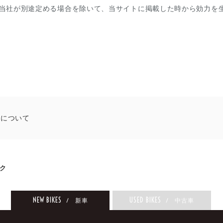
当社が別途定める場合を除いて、当サイトに掲載した時から効力を
いについて
ク
NEW BIKES
USED BIKES
/ 新車
/ 中古車