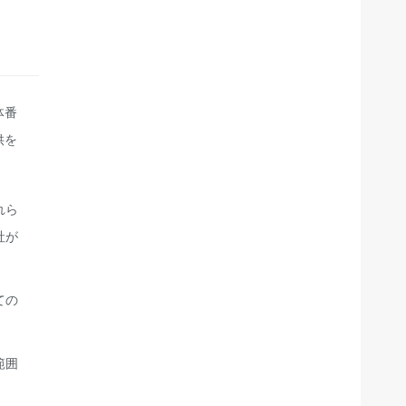
体番
供を
れら
社が
ての
範囲