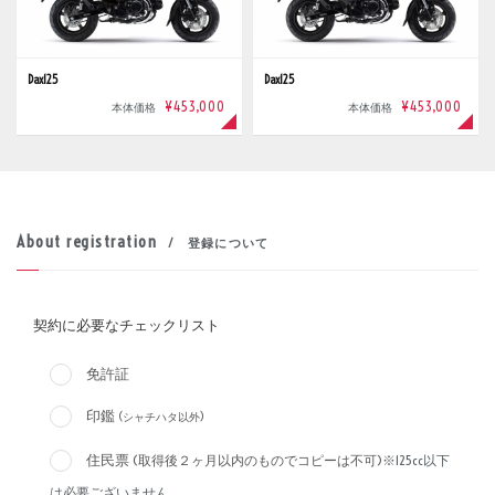
Dax125
Dax125
¥453,000
¥453,000
本体価格
本体価格
About registration
/ 登録について
契約に必要なチェックリスト
免許証
印鑑
(シャチハタ以外)
住民票
(取得後２ヶ月以内のものでコピーは不可)
※125cc以下
は必要ございません。