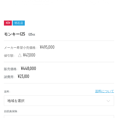
NEW
明石店
モンキー125
125cc
新車
中古車
¥495,000
メーカー希望小売価格 :
明石店
△ ¥47,000
値引額 :
タイプ
¥448,000
販売価格 :
¥23,100
諸費用 :
メーカー
送料について
送料 :
排気量
自賠責保険 :