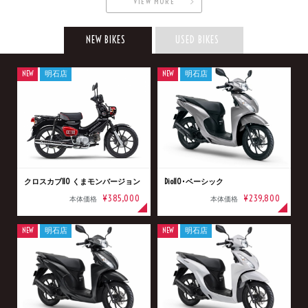
VIEW MORE
NEW BIKES
USED BIKES
NEW
明石店
NEW
明石店
クロスカブ110 くまモンバージョン
Dio110･ベーシック
¥385,000
¥239,800
本体価格
本体価格
NEW
明石店
NEW
明石店