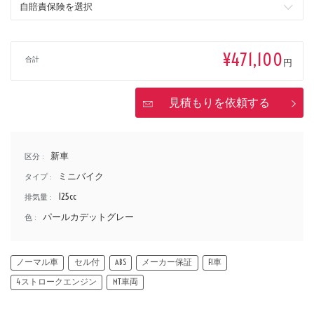
価格
¥471,100
合計
円
見積もりを依頼する
新車
区分 :
ミニバイク
タイプ :
125cc
排気量 :
パールカデットグレー
色 :
ノーマル車
セル付
ABS
メーカー保証
FI車
4ストロークエンジン
MT車両