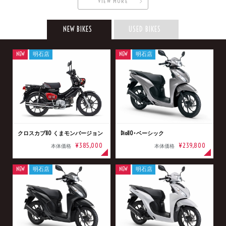
VIEW MORE
NEW BIKES
USED BIKES
NEW
明石店
NEW
明石店
クロスカブ110 くまモンバージョン
Dio110･ベーシック
¥385,000
¥239,800
本体価格
本体価格
NEW
明石店
NEW
明石店