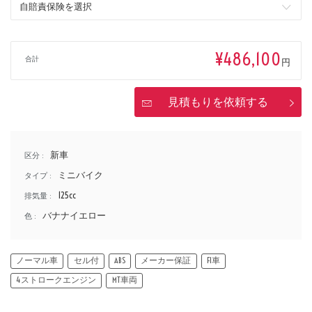
価格
¥486,100
合計
円
見積もりを依頼する
新車
区分 :
ミニバイク
タイプ :
125cc
排気量 :
バナナイエロー
色 :
ノーマル車
セル付
ABS
メーカー保証
FI車
4ストロークエンジン
MT車両