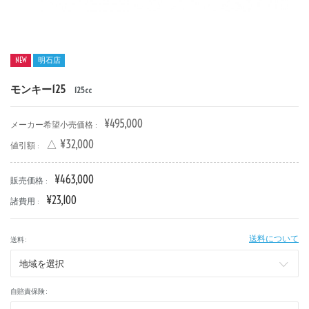
NEW
明石店
モンキー125
125cc
新車
中古車
¥495,000
メーカー希望小売価格 :
明石店
△ ¥32,000
値引額 :
タイプ
¥463,000
販売価格 :
¥23,100
諸費用 :
メーカー
送料について
送料 :
排気量
自賠責保険 :