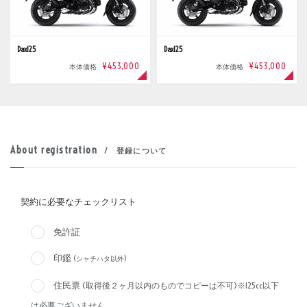
Dax125
Dax125
¥453,000
¥453,000
本体価格
本体価格
About registration
/ 登録について
契約に必要なチェックリスト
免許証
印鑑
(シャチハタ以外)
住民票
(取得後２ヶ月以内のものでコピーは不可)
※125cc以下
は必要ございません。