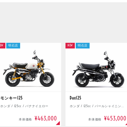
EW
明石店
NEW
明石店
モンキー125
Dax125
ホンダ / 125cc / バナナイエロー
ホンダ / 125cc / パールシャイニングブラック
¥463,000
¥453,000
本体価格
本体価格