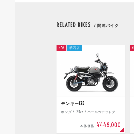
RELATED BIKES
/ 関連バイク
NEW
明石店
N
モンキー125
ホンダ / 125cc / パールカデットグレー
¥448,000
本体価格