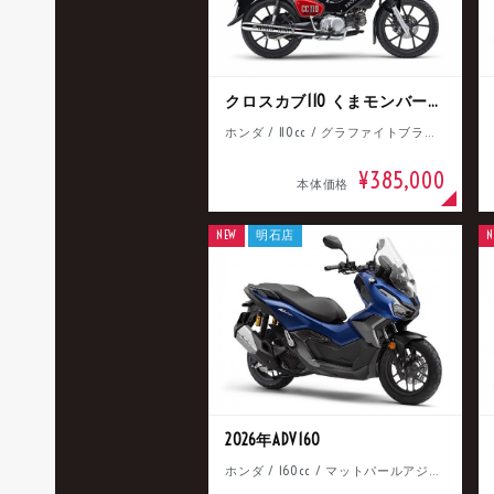
クロスカブ110 くまモンバージョン
ホンダ / 110cc / グラファイトブラック
¥385,000
本体価格
NEW
明石店
N
2026年ADV160
ホンダ / 160cc / マットパールアジャイルブルー