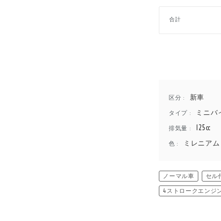
合計
新車
区分 :
ミニバ
タイプ :
125cc
排気量 :
ミレニアム
色 :
ノーマル車
セル
4ストロークエンジ