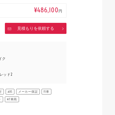
¥486,100
円
見積もりを依頼する
イク
レッド2
付
ABS
メーカー保証
FI車
ン
MT車両