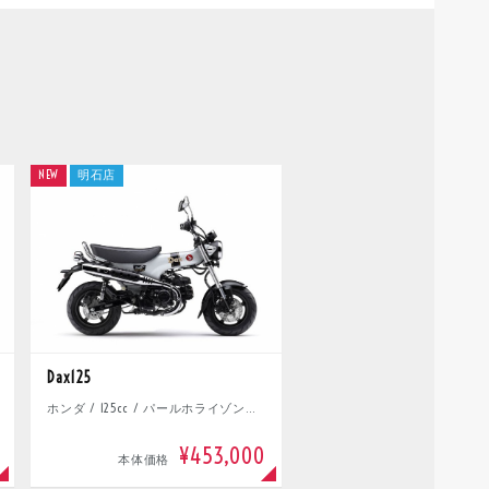
NEW
明石店
Dax125
ホンダ / 125cc / パールホライゾンホワイト
¥453,000
本体価格