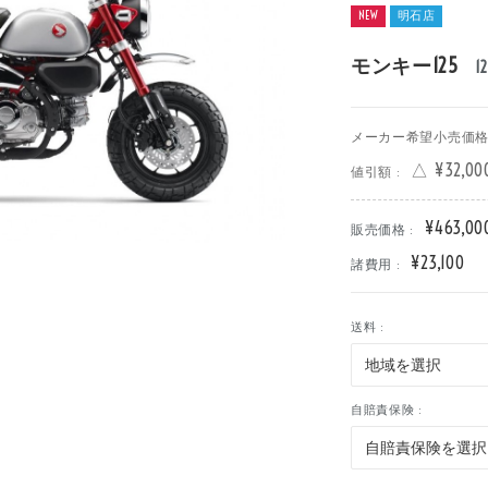
NEW
明石店
車
中古車
明石店
モンキー125
12
メーカー希望小売価格 
△ ¥32,00
値引額 :
¥463,00
販売価格 :
¥23,100
諸費用 :
送料 :
自賠責保険 :