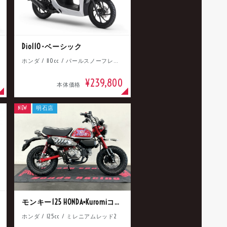
Dio110･ベーシック
ホンダ / 110cc / パールスノーフレークホワイト
¥239,800
本体価格
NEW
明石店
モンキー125 HONDA×Kuromiコラボ
ホンダ / 125cc / ミレニアムレッド2