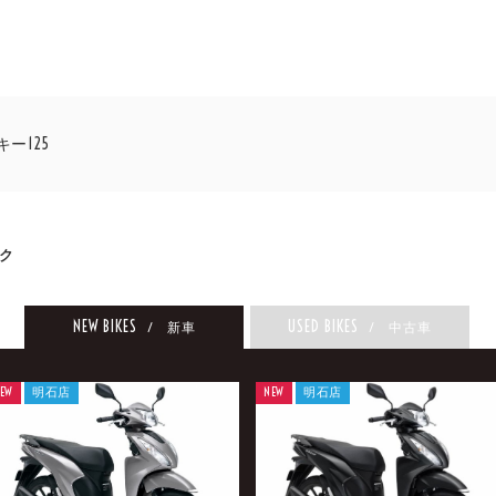
ー125
ク
NEW BIKES
USED BIKES
/ 新車
/ 中古車
EW
明石店
NEW
明石店