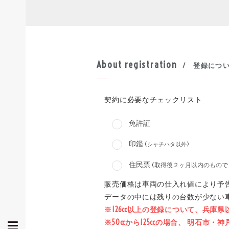
About registration
/ 登録につ
契約に必要なチェックリスト
免許証
印鑑
(シャチハタ以外)
住民票
(取得後２ヶ月以内のもので
販売価格は車両の仕入れ値により予
データの中には残りの台数が少ない
※126cc以上の登録について、兵庫
※50ccから125ccの場合、 明