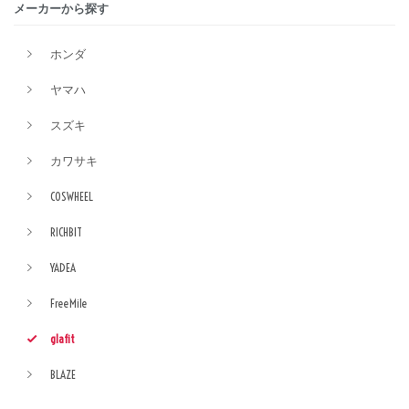
メーカーから探す
ホンダ
ヤマハ
スズキ
カワサキ
COSWHEEL
RICHBIT
YADEA
FreeMile
glafit
BLAZE