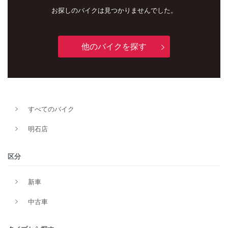
お探しのバイクは見つかりませんでした。
他のバイクを探す
新車
中古車
すべてのバイク
明石店
明石店
タイプ
区分
メーカー
新車
中古車
排気量