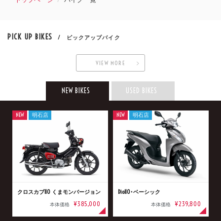
PICK UP BIKES
/ ピックアップバイク
VIEW MORE
NEW BIKES
USED BIKES
NEW
明石店
NEW
明石店
クロスカブ110 くまモンバージョン
Dio110･ベーシック
¥385,000
¥239,800
本体価格
本体価格