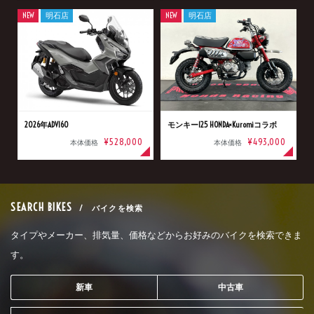
NEW
明石店
NEW
明石店
2026年ADV160
モンキー125 HONDA×Kuromiコラボ
¥528,000
¥493,000
本体価格
本体価格
SEARCH BIKES
/ バイクを検索
タイプやメーカー、排気量、価格などからお好みのバイクを検索できま
す。
新車
中古車