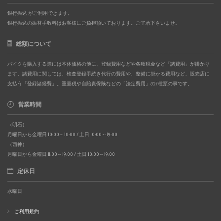
銀行振込 がご利用できます。
銀行振込の振替手数料はお客様にご負担頂いております。ご了承下さいませ。
総額について
バイクを購入する際には本体価格の他に、登録費用などや各種税金など「諸費用」が掛かり
ます。諸費用に関しては、検査登録手続き代行の費用や、整備に掛かる費用など、販売店に
支払う「登録諸経費」。重量税や自賠責保険などの「法定費用」の2種類の事です。
営業時間
（明石）
月曜日から金曜日 10:00～18:00 / 土日 10:00～19:00
（西神）
月曜日から金曜日 11:00～19:00 / 土日 10:00～19:00
定休日
水曜日
ご利用規約