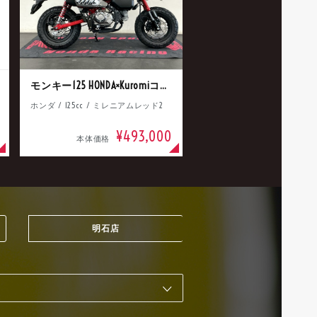
モンキー125 HONDA×Kuromiコラボ
ホンダ / 125cc / ミレニアムレッド2
¥493,000
本体価格
明石店