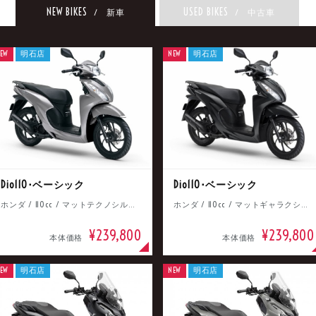
NEW BIKES
USED BIKES
/ 新車
/ 中古車
EW
明石店
NEW
明石店
Dio110･ベーシック
Dio110･ベーシック
ホンダ / 110cc / マットテクノシルバーメタリック
ホンダ / 110cc / マットギャラクシーブラックメタリック
¥239,800
¥239,800
本体価格
本体価格
EW
明石店
NEW
明石店