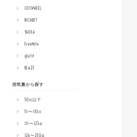
COSWHEEL
RICHBIT
YADEA
FreeMile
glafit
BLAZE
排気量から探す
50cc以下
51〜110cc
111〜125cc
126〜250cc