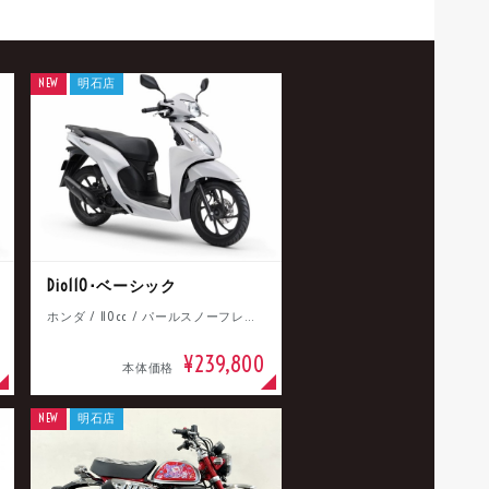
NEW
明石店
Dio110･ベーシック
ホンダ / 110cc / パールスノーフレークホワイト
¥239,800
本体価格
NEW
明石店