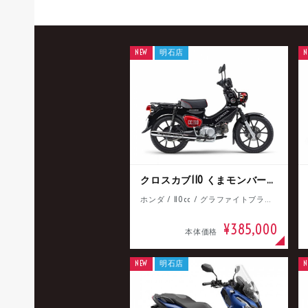
NEW
明石店
N
クロスカブ110 くまモンバージョン
ホンダ / 110cc / グラファイトブラック
¥385,000
本体価格
NEW
明石店
N