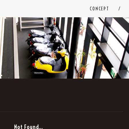
CONCEPT
。
Not Found...