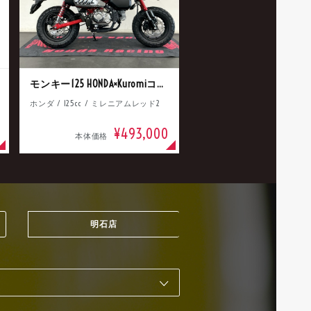
モンキー125 HONDA×Kuromiコラボ
ホンダ / 125cc / ミレニアムレッド2
¥493,000
本体価格
明石店