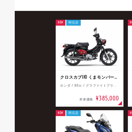
NEW
明石店
N
クロスカブ110 くまモンバージョン
ホンダ / 110cc / グラファイトブラック
¥385,000
本体価格
NEW
明石店
N