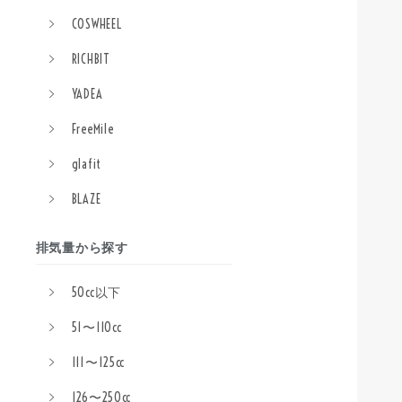
COSWHEEL
RICHBIT
YADEA
FreeMile
glafit
BLAZE
排気量から探す
50cc以下
51〜110cc
111〜125cc
126〜250cc