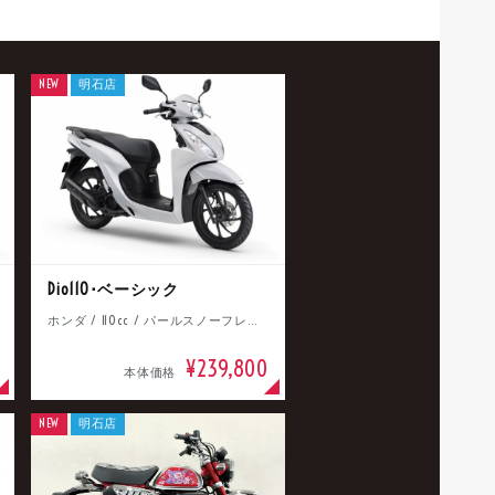
NEW
明石店
Dio110･ベーシック
ホンダ / 110cc / パールスノーフレークホワイト
¥239,800
本体価格
NEW
明石店