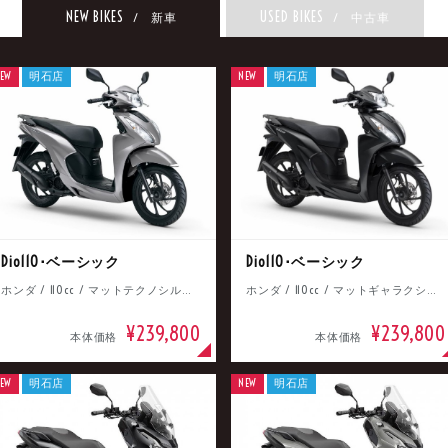
NEW BIKES
USED BIKES
/ 新車
/ 中古車
EW
明石店
NEW
明石店
Dio110･ベーシック
Dio110･ベーシック
ホンダ / 110cc / マットテクノシルバーメタリック
ホンダ / 110cc / マットギャラクシーブラックメタリック
¥239,800
¥239,800
本体価格
本体価格
EW
明石店
NEW
明石店