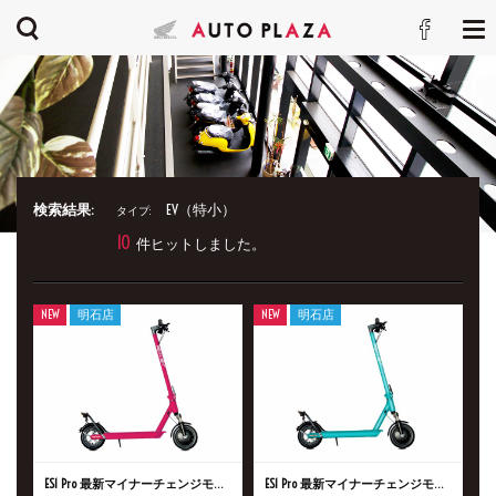
検索結果:
EV（特小）
タイプ:
10
件ヒットしました。
NEW
明石店
NEW
明石店
ES1 Pro 最新マイナーチェンジモデル 100台限定生産!!
ES1 Pro 最新マイナーチェンジモデル