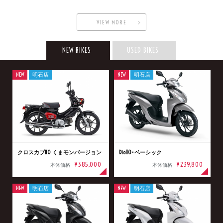
VIEW MORE
NEW BIKES
USED BIKES
NEW
明石店
NEW
明石店
クロスカブ110 くまモンバージョン
Dio110･ベーシック
¥385,000
¥239,800
本体価格
本体価格
NEW
明石店
NEW
明石店