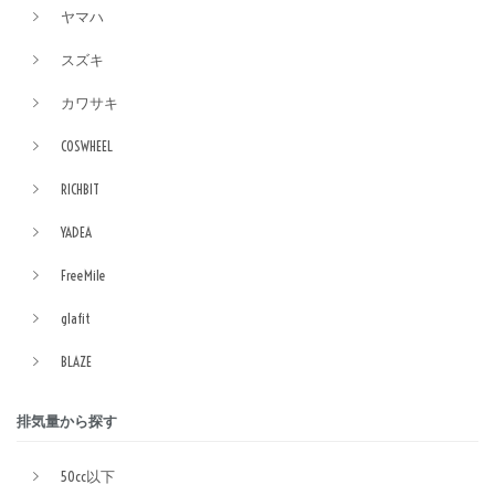
ヤマハ
スズキ
カワサキ
COSWHEEL
RICHBIT
YADEA
FreeMile
glafit
BLAZE
排気量から探す
50cc以下