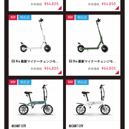
¥64,800
¥64,800
本体価格
本体価格
NEW
明石店
NEW
明石店
ES1 Pro 最新マイナーチェンジモデル
ES1 Pro 最新マイナーチェンジモデル
¥64,800
¥64,800
本体価格
本体価格
新車
中古車
NEW
明石店
NEW
明石店
明石店
タイプ
メーカー
RICHBIT CITY
RICHBIT CITY