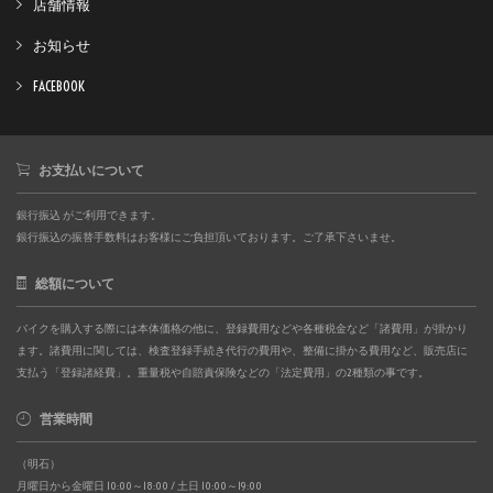
店舗情報
お知らせ
FACEBOOK
お支払いについて
銀行振込 がご利用できます。
銀行振込の振替手数料はお客様にご負担頂いております。ご了承下さいませ。
総額について
バイクを購入する際には本体価格の他に、登録費用などや各種税金など「諸費用」が掛かり
ます。諸費用に関しては、検査登録手続き代行の費用や、整備に掛かる費用など、販売店に
支払う「登録諸経費」。重量税や自賠責保険などの「法定費用」の2種類の事です。
営業時間
（明石）
月曜日から金曜日 10:00～18:00 / 土日 10:00～19:00