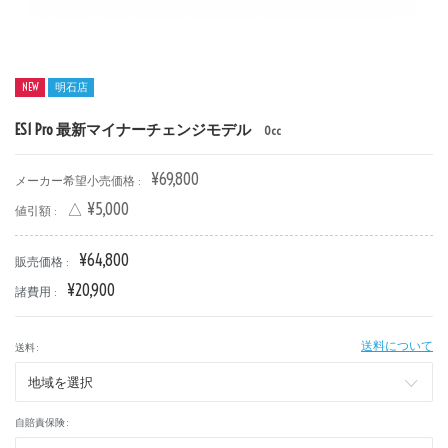
NEW
明石店
新車
中古車
ES1 Pro 最新マイナーチェンジモデル
0cc
明石店
¥69,800
メーカー希望小売価格 :
タイプ
△ ¥5,000
値引額 :
¥64,800
販売価格 :
メーカー
¥20,900
諸費用 :
送料について
排気量
送料 :
自賠責保険 :
価格