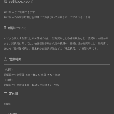
お支払いについて
銀行振込 がご利用できます。
銀行振込の振替手数料はお客様にご負担頂いております。ご了承下さいませ。
総額について
バイクを購入する際には本体価格の他に、登録費用などや各種税金など「諸費用」が掛かり
ます。諸費用に関しては、検査登録手続き代行の費用や、整備に掛かる費用など、販売店に
支払う「登録諸経費」。重量税や自賠責保険などの「法定費用」の2種類の事です。
営業時間
（明石）
月曜日から金曜日 10:00～18:00 / 土日 10:00～19:00
（西神）
月曜日から金曜日 11:00～19:00 / 土日 10:00～19:00
定休日
水曜日