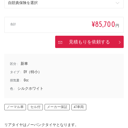
¥85,700
合計
円
見積もりを依頼する
新車
区分 :
EV（特小）
タイプ :
0cc
排気量 :
シルクホワイト
色 :
ノーマル車
セル付
メーカー保証
AT車両
リアタイヤはノーパンクタイヤとなります。