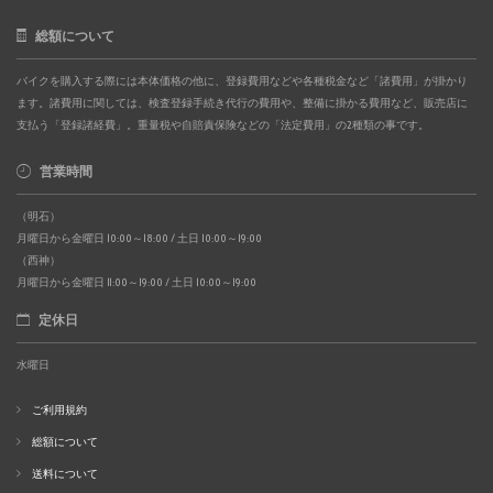
総額について
バイクを購入する際には本体価格の他に、登録費用などや各種税金など「諸費用」が掛かり
ます。諸費用に関しては、検査登録手続き代行の費用や、整備に掛かる費用など、販売店に
支払う「登録諸経費」。重量税や自賠責保険などの「法定費用」の2種類の事です。
営業時間
（明石）
月曜日から金曜日 10:00～18:00 / 土日 10:00～19:00
（西神）
月曜日から金曜日 11:00～19:00 / 土日 10:00～19:00
定休日
水曜日
ご利用規約
総額について
送料について