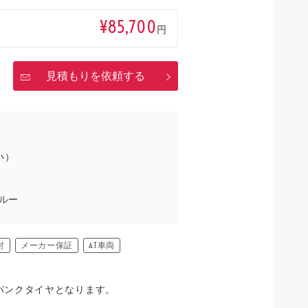
¥85,700
円
見積もりを依頼する
小）
ルー
付
メーカー保証
AT車両
パンクタイヤとなります。