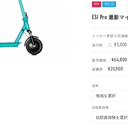
NEW
明石店
ES1 Pro 
メーカー希望小売価格 
△ ¥5,000
値引額 :
¥64,800
販売価格 :
¥20,900
諸費用 :
送料 :
自賠責保険 :