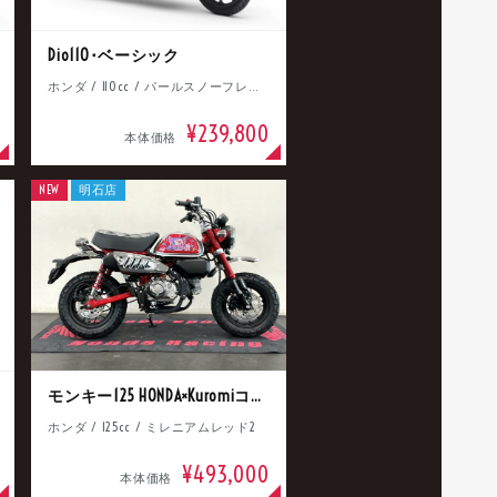
Dio110･ベーシック
ホンダ / 110cc / パールスノーフレークホワイト
¥239,800
本体価格
NEW
明石店
モンキー125 HONDA×Kuromiコラボ
ホンダ / 125cc / ミレニアムレッド2
¥493,000
本体価格