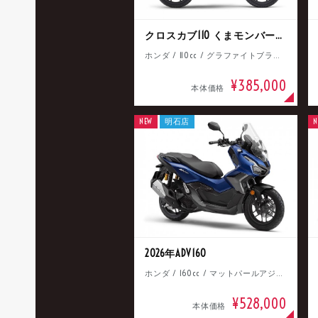
クロスカブ110 くまモンバージョン
ホンダ / 110cc / グラファイトブラック
¥385,000
本体価格
NEW
明石店
N
2026年ADV160
ホンダ / 160cc / マットパールアジャイルブルー
¥528,000
本体価格