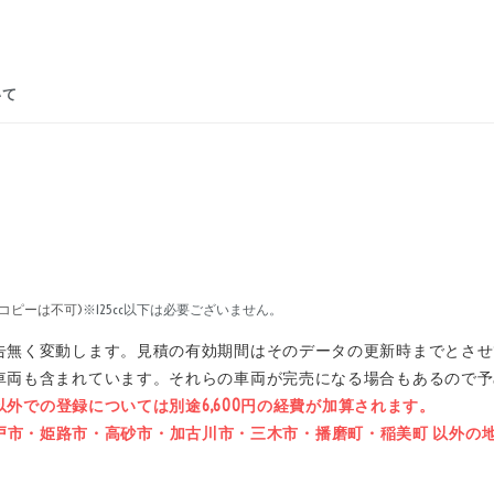
いて
コピーは不可)
※125cc以下は必要ございません。
告無く変動します。見積の有効期間はそのデータの更新時までとさせ
車両も含まれています。それらの車両が完売になる場合もあるので予
県以外での登録については別途6,600円の経費が加算されます。
石市・神戸市・姫路市・高砂市・加古川市・三木市・播磨町・稲美町 以外