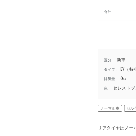
合計
新車
区分 :
EV（特
タイプ :
0cc
排気量 :
セレストブ
色 :
ノーマル車
セル
リアタイヤはノー