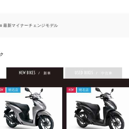
 Pro 最新マイナーチェンジモデル
ク
NEW BIKES
USED BIKES
/ 新車
/ 中古車
EW
明石店
NEW
明石店