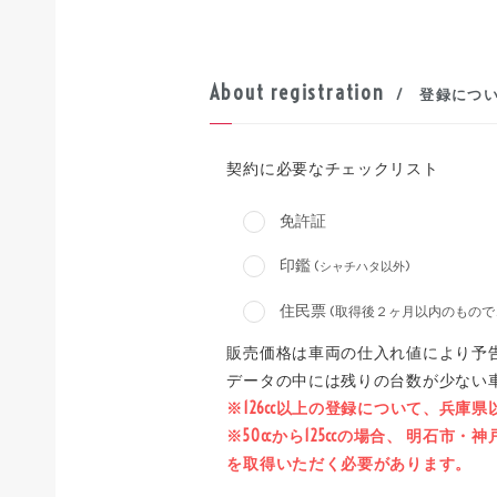
About registration
/ 登録につ
契約に必要なチェックリスト
免許証
印鑑
(シャチハタ以外)
住民票
(取得後２ヶ月以内のもので
販売価格は車両の仕入れ値により予
データの中には残りの台数が少ない
※126cc以上の登録について、兵庫
※50ccから125ccの場合、 明
を取得いただく必要があります。