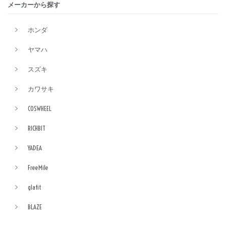
メーカーから探す
ホンダ
ヤマハ
スズキ
カワサキ
COSWHEEL
RICHBIT
YADEA
FreeMile
glafit
BLAZE