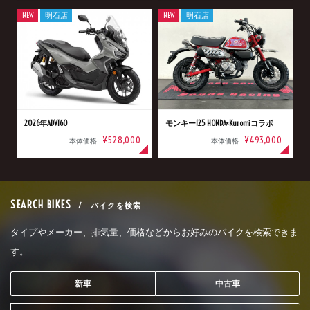
NEW
明石店
NEW
明石店
2026年ADV160
モンキー125 HONDA×Kuromiコラボ
¥528,000
¥493,000
本体価格
本体価格
SEARCH BIKES
/ バイクを検索
タイプやメーカー、排気量、価格などからお好みのバイクを検索できま
す。
新車
中古車