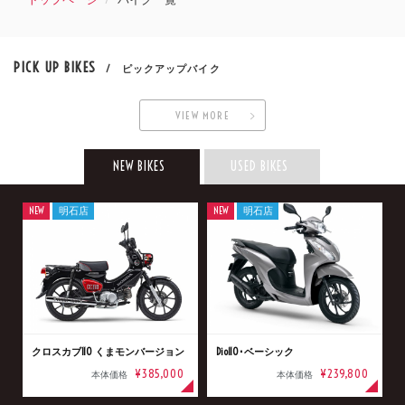
PICK UP BIKES
/ ピックアップバイク
VIEW MORE
NEW BIKES
USED BIKES
NEW
明石店
NEW
明石店
クロスカブ110 くまモンバージョン
Dio110･ベーシック
¥385,000
¥239,800
本体価格
本体価格