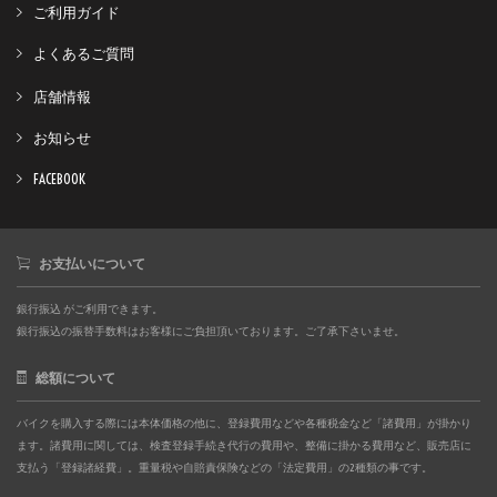
ご利用ガイド
よくあるご質問
店舗情報
お知らせ
FACEBOOK
お支払いについて
銀行振込 がご利用できます。
銀行振込の振替手数料はお客様にご負担頂いております。ご了承下さいませ。
総額について
バイクを購入する際には本体価格の他に、登録費用などや各種税金など「諸費用」が掛かり
ます。諸費用に関しては、検査登録手続き代行の費用や、整備に掛かる費用など、販売店に
支払う「登録諸経費」。重量税や自賠責保険などの「法定費用」の2種類の事です。