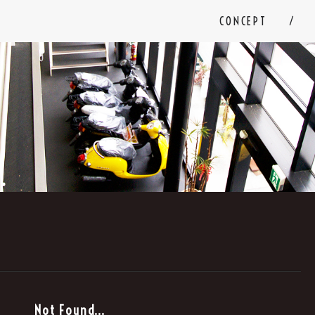
CONCEPT
。
Not Found...