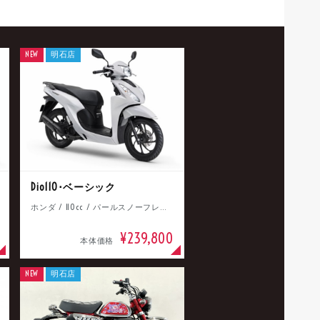
NEW
明石店
Dio110･ベーシック
ホンダ / 110cc / パールスノーフレークホワイト
¥239,800
本体価格
NEW
明石店