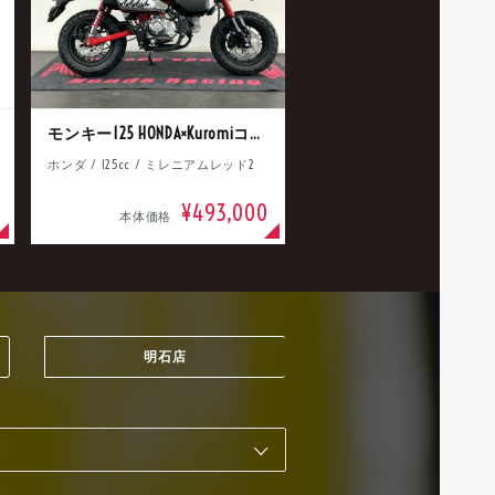
モンキー125 HONDA×Kuromiコラボ
ホンダ / 125cc / ミレニアムレッド2
¥493,000
本体価格
明石店