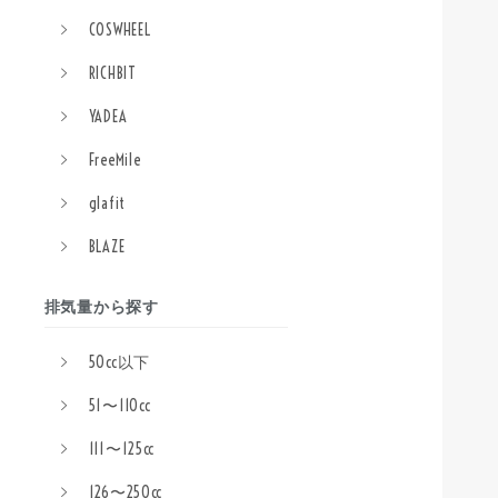
COSWHEEL
RICHBIT
YADEA
FreeMile
glafit
BLAZE
排気量から探す
50cc以下
51〜110cc
111〜125cc
126〜250cc