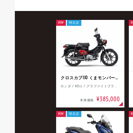
NEW
明石店
N
クロスカブ110 くまモンバージョン
ホンダ / 110cc / グラファイトブラック
¥385,000
本体価格
NEW
明石店
N