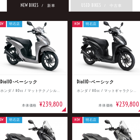
NEW BIKES
USED BIKES
/ 新車
/ 中古車
EW
明石店
NEW
明石店
Dio110･ベーシック
Dio110･ベーシック
ホンダ / 110cc / マットテクノシルバーメタリック
ホンダ / 110cc / マットギャラクシーブラックメタリック
¥239,800
¥239,800
本体価格
本体価格
EW
明石店
NEW
明石店