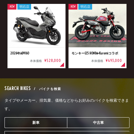
NEW
明石店
NEW
明石店
2026年ADV160
モンキー125 HONDA×Kuromiコラボ
¥528,000
¥493,000
本体価格
本体価格
SEARCH BIKES
/ バイクを検索
タイプやメーカー、排気量、価格などからお好みのバイクを検索できま
す。
新車
中古車