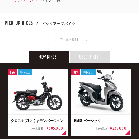
PICK UP BIKES
/ ピックアップバイク
VIEW MORE
NEW BIKES
USED BIKES
NEW
明石店
NEW
明石店
クロスカブ110 くまモンバージョン
Dio110･ベーシック
¥385,000
¥239,800
本体価格
本体価格