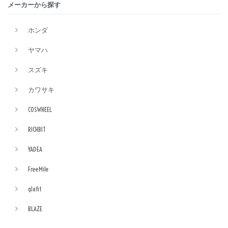
メーカーから探す
ホンダ
ヤマハ
スズキ
カワサキ
COSWHEEL
RICHBIT
YADEA
FreeMile
glafit
BLAZE