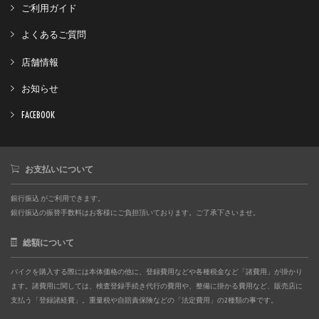
ご利用ガイド
よくあるご質問
店舗情報
お知らせ
FACEBOOK
お支払いについて
銀行振込 がご利用できます。
銀行振込の振替手数料はお客様にご負担頂いております。ご了承下さいませ。
総額について
バイクを購入する際には本体価格の他に、登録費用などや各種税金など「諸費用」が掛かり
ます。諸費用に関しては、検査登録手続き代行の費用や、整備に掛かる費用など、販売店に
支払う「登録諸経費」。重量税や自賠責保険などの「法定費用」の2種類の事です。