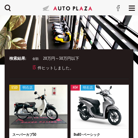
検索結果:
20万円～30万円以下
金額:
13
件ヒットしました。
USED
明石店
NEW
明石店
スーパーカブ50
Dio110･ベーシック