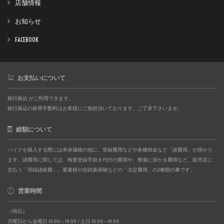
店舗情報
お知らせ
FACEBOOK
お支払いについて
銀行振込 がご利用できます。
銀行振込の振替手数料はお客様にご負担頂いております。ご了承下さいませ。
総額について
バイクを購入する際には本体価格の他に、登録費用などや各種税金など「諸費用」が掛かり
ます。諸費用に関しては、検査登録手続き代行の費用や、整備に掛かる費用など、販売店に
支払う「登録諸経費」。重量税や自賠責保険などの「法定費用」の2種類の事です。
営業時間
（明石）
月曜日から金曜日 10:00～18:00 / 土日 10:00～19:00