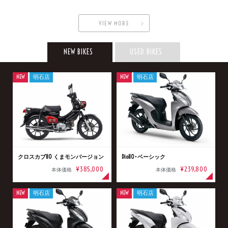
VIEW MORE
NEW BIKES
USED BIKES
NEW
明石店
NEW
明石店
クロスカブ110 くまモンバージョン
Dio110･ベーシック
¥385,000
¥239,800
本体価格
本体価格
NEW
明石店
NEW
明石店