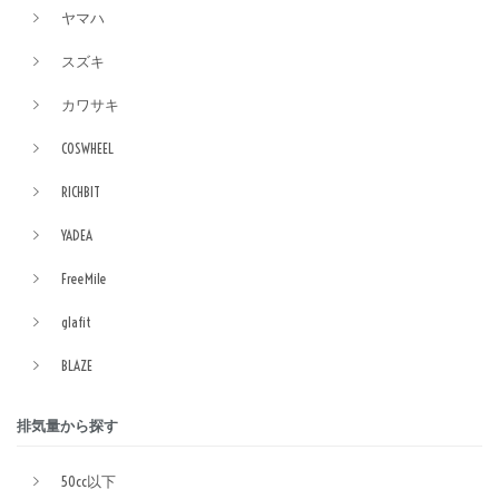
ヤマハ
スズキ
カワサキ
COSWHEEL
RICHBIT
YADEA
FreeMile
glafit
BLAZE
排気量から探す
50cc以下