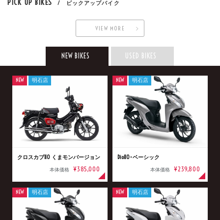
PICK UP BIKES
/ ピックアップバイク
VIEW MORE
NEW BIKES
USED BIKES
NEW
明石店
NEW
明石店
クロスカブ110 くまモンバージョン
Dio110･ベーシック
¥385,000
¥239,800
本体価格
本体価格
NEW
明石店
NEW
明石店