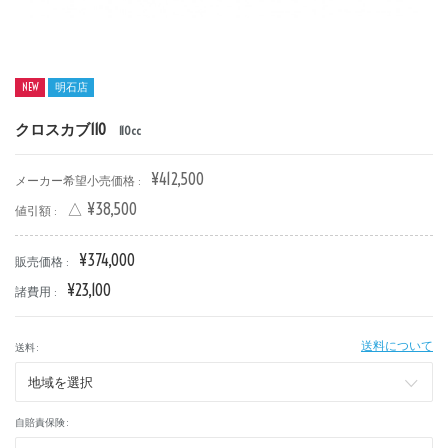
NEW
明石店
クロスカブ110
110cc
新車
中古車
¥412,500
メーカー希望小売価格 :
明石店
△ ¥38,500
値引額 :
タイプ
¥374,000
販売価格 :
¥23,100
諸費用 :
メーカー
送料について
送料 :
排気量
自賠責保険 :