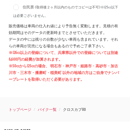
住民票
(取得後２ヶ月以内のものでコピーは不可)
※125cc以下
は必要ございません。
販売価格は車両の仕入れ値により予告無く変動します。見積の有
効期間はそのデータの更新時までとさせていただきます。
データの中には残りの台数が少ない車両も含まれています。それ
らの車両が完売になる場合もあるので予めご了承下さい。
※126cc以上の登録について、兵庫県以外での登録については別途
6,600円の経費が加算されます。
※50ccから125ccの場合、 明石市・神戸市・姫路市・高砂市・加古
川市・三木市・播磨町・稲美町 以外の地域の方はご自身でナンバ
ープレートを取得いただく必要があります。
トップページ
バイク一覧
クロスカブ110