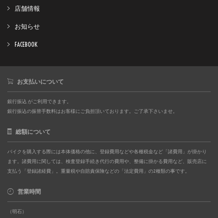
店舗情報
お知らせ
FACEBOOK
お支払いについて
銀行振込 がご利用できます。
銀行振込の振替手数料はお客様にご負担頂いております。ご了承下さいませ。
総額について
バイクを購入する際には本体価格の他に、登録費用などや各種税金など「諸費用」が掛かり
ます。諸費用に関しては、検査登録手続き代行の費用や、整備に掛かる費用など、販売店に
支払う「登録諸経費」。重量税や自賠責保険などの「法定費用」の2種類の事です。
営業時間
（明石）