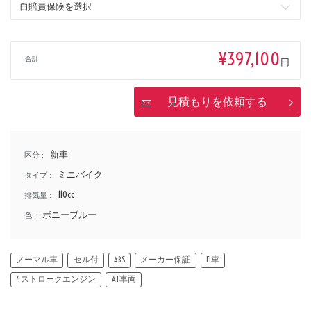
価格
¥397,100
合計
円
見積もりを依頼する
新車
区分 :
ミニバイク
タイプ :
110cc
排気量 :
ボニーブルー
色 :
ノーマル車
セル付
ABS
メーカー保証
FI車
4ストロークエンジン
AT車両