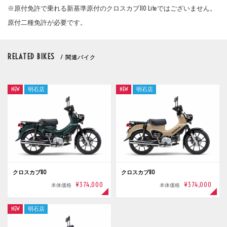
※原付免許で乗れる新基準原付のクロスカブ110 Liteではございません。
原付二種免許が必要です。
RELATED BIKES
/ 関連バイク
NEW
明石店
NEW
明石店
クロスカブ110
クロスカブ110
¥374,000
¥374,000
本体価格
本体価格
NEW
明石店