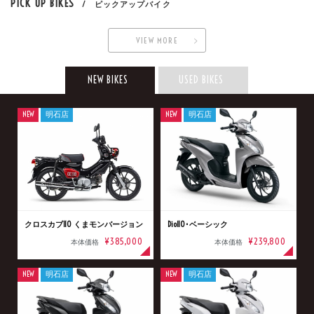
PICK UP BIKES
/ ピックアップバイク
VIEW MORE
NEW BIKES
USED BIKES
NEW
明石店
NEW
明石店
クロスカブ110 くまモンバージョン
Dio110･ベーシック
¥385,000
¥239,800
本体価格
本体価格
NEW
明石店
NEW
明石店