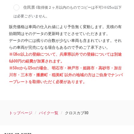
住民票
(取得後２ヶ月以内のものでコピーは不可)
※125cc以下
は必要ございません。
販売価格は車両の仕入れ値により予告無く変動します。見積の有
効期間はそのデータの更新時までとさせていただきます。
データの中には残りの台数が少ない車両も含まれています。それ
らの車両が完売になる場合もあるので予めご了承下さい。
※126cc以上の登録について、兵庫県以外での登録については別途
6,600円の経費が加算されます。
※50ccから125ccの場合、 明石市・神戸市・姫路市・高砂市・加古
川市・三木市・播磨町・稲美町 以外の地域の方はご自身でナンバ
ープレートを取得いただく必要があります。
トップページ
バイク一覧
クロスカブ110