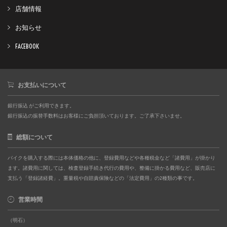
店舗情報
お知らせ
FACEBOOK
お支払いについて
銀行振込 がご利用できます。
銀行振込の振替手数料はお客様にご負担頂いております。ご了承下さいませ。
総額について
バイクを購入する際には本体価格の他に、登録費用などや各種税金など「諸費用」が掛かり
ます。諸費用に関しては、検査登録手続き代行の費用や、整備に掛かる費用など、販売店に
支払う「登録諸経費」。重量税や自賠責保険などの「法定費用」の2種類の事です。
営業時間
（明石）