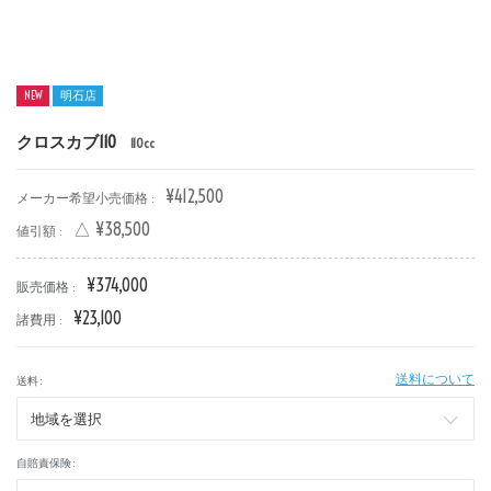
NEW
明石店
クロスカブ110
110cc
新車
中古車
¥412,500
メーカー希望小売価格 :
明石店
△ ¥38,500
値引額 :
タイプ
¥374,000
販売価格 :
¥23,100
諸費用 :
メーカー
送料について
送料 :
排気量
自賠責保険 :