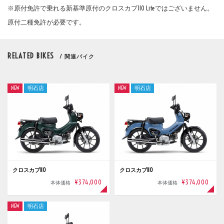
※原付免許で乗れる新基準原付のクロスカブ110 Liteではございません。
原付二種免許が必要です。
RELATED BIKES
/ 関連バイク
NEW
明石店
NEW
明石店
クロスカブ110
クロスカブ110
¥374,000
¥374,000
本体価格
本体価格
NEW
明石店