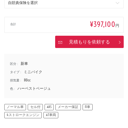
価格
¥397,100
合計
円
見積もりを依頼する
新車
区分 :
ミニバイク
タイプ :
110cc
排気量 :
ハーベストベージュ
色 :
ノーマル車
セル付
ABS
メーカー保証
FI車
4ストロークエンジン
AT車両