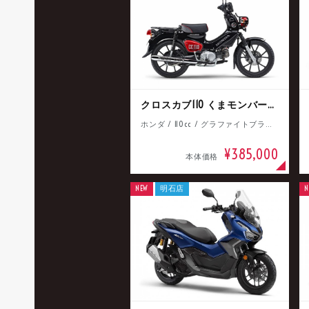
クロスカブ110 くまモンバージョン
ホンダ / 110cc / グラファイトブラック
¥385,000
本体価格
NEW
明石店
N