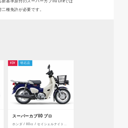
基準原付のスーパーカブ110 Liteでは
付二種免許が必要です。
NEW
明石店
スーパーカブ110 プロ
ホンダ / 110cc / セイシェルナイトブルー