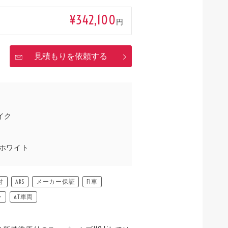
¥342,100
円
見積もりを依頼する
イク
ホワイト
付
ABS
メーカー保証
FI車
ン
AT車両