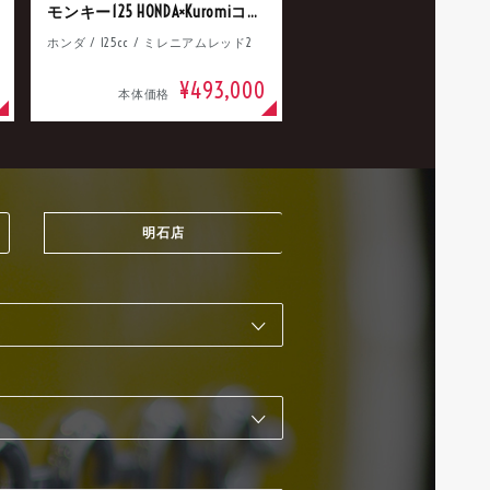
モンキー125 HONDA×Kuromiコラボ
ホンダ / 125cc / ミレニアムレッド2
¥493,000
本体価格
明石店