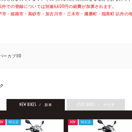
県以外での登録については別途6,600円の経費が加算されます。
石市・神戸市・姫路市・高砂市・加古川市・三木市・播磨町・稲美町 以外
パーカブ110
ク
NEW BIKES
USED BIKES
/ 新車
/ 中古車
EW
明石店
NEW
明石店