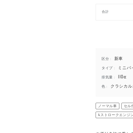
合計
新車
区分 :
ミニバ
タイプ :
110cc
排気量 :
クラシカル
色 :
ノーマル車
セル
4ストロークエンジ