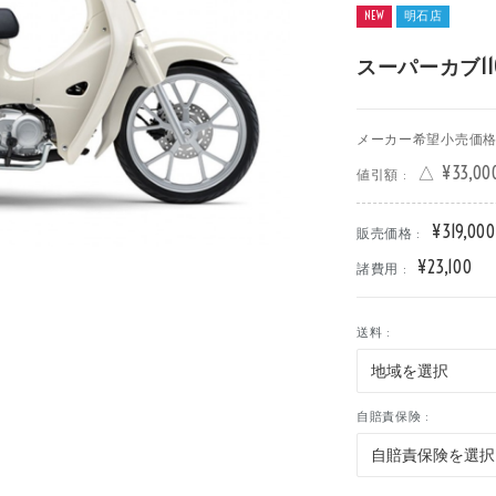
NEW
明石店
車
中古車
明石店
スーパーカブ11
メーカー希望小売価格 
△ ¥33,00
値引額 :
¥319,000
販売価格 :
¥23,100
諸費用 :
送料 :
自賠責保険 :