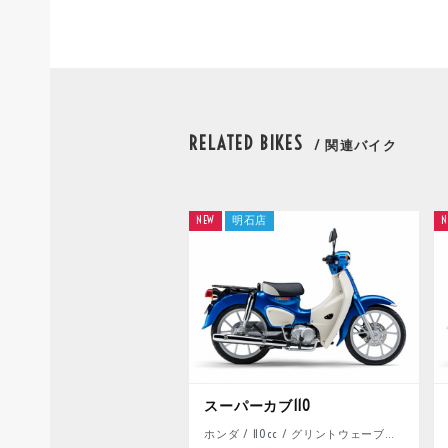
RELATED BIKES
/ 関連バイク
NEW
明石店
N
スーパーカブ110
ホンダ / 110cc / グリントウェーブブルーメタリック