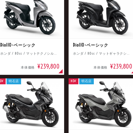
Dio110･ベーシック
Dio110･ベーシック
ホンダ / 110cc / マットテクノシルバーメタリック
ホンダ / 110cc / マットギャラクシーブラックメタリック
¥239,800
¥239,800
本体価格
本体価格
EW
明石店
NEW
明石店