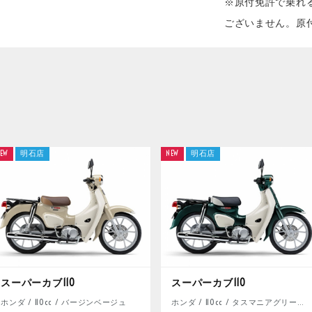
※原付免許で乗れる新
ございません。原
EW
明石店
NEW
明石店
スーパーカブ110
スーパーカブ110
ホンダ / 110cc / バージンベージュ
ホンダ / 110cc / タスマニアグリーンメタリック