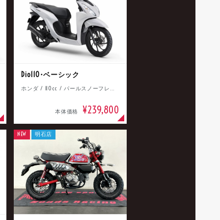
Dio110･ベーシック
ホンダ / 110cc / パールスノーフレークホワイト
¥239,800
本体価格
NEW
明石店