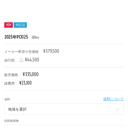
NEW
明石店
2025年PCX125
125cc
新車
中古車
¥379,500
メーカー希望小売価格 :
明石店
△ ¥44,500
値引額 :
タイプ
¥335,000
販売価格 :
¥23,100
諸費用 :
メーカー
送料について
送料 :
排気量
自賠責保険 :