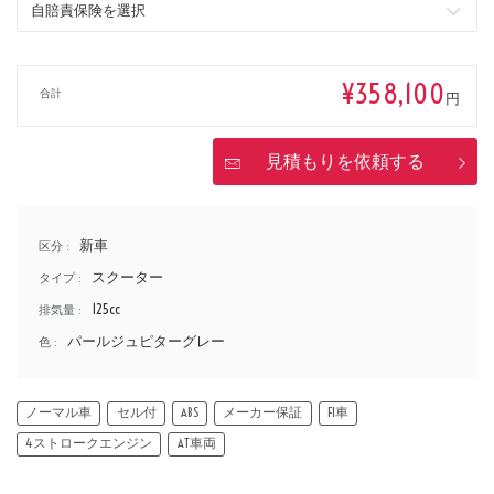
価格
¥358,100
合計
円
見積もりを依頼する
新車
区分 :
スクーター
タイプ :
125cc
排気量 :
パールジュピターグレー
色 :
ノーマル車
セル付
ABS
メーカー保証
FI車
4ストロークエンジン
AT車両