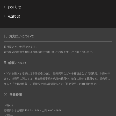
お知らせ
FACEBOOK
お支払いについて
銀行振込 がご利用できます。
銀行振込の振替手数料はお客様にご負担頂いております。ご了承下さいませ。
総額について
バイクを購入する際には本体価格の他に、登録費用などや各種税金など「諸費用」が掛かり
ます。諸費用に関しては、検査登録手続き代行の費用や、整備に掛かる費用など、販売店に
支払う「登録諸経費」。重量税や自賠責保険などの「法定費用」の2種類の事です。
営業時間
（明石）
月曜日から金曜日 10:00～18:00 / 土日 10:00～19:00
（西神）