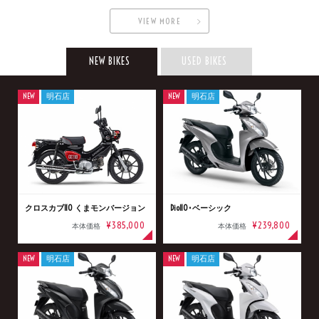
VIEW MORE
NEW BIKES
USED BIKES
NEW
明石店
NEW
明石店
クロスカブ110 くまモンバージョン
Dio110･ベーシック
¥385,000
¥239,800
本体価格
本体価格
NEW
明石店
NEW
明石店