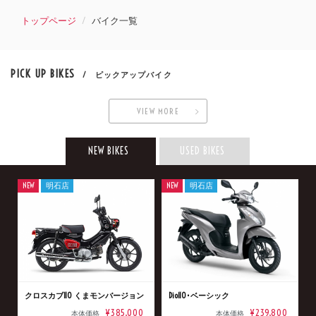
トップページ
バイク一覧
PICK UP BIKES
/ ピックアップバイク
VIEW MORE
NEW BIKES
USED BIKES
NEW
明石店
NEW
明石店
クロスカブ110 くまモンバージョン
Dio110･ベーシック
¥385,000
¥239,800
本体価格
本体価格