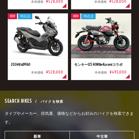
¥528,000
¥528,000
本体価格
本体価格
NEW
明石店
NEW
明石店
2026年ADV160
モンキー125 HONDA×Kuromiコラボ
¥528,000
¥493,000
本体価格
本体価格
SEARCH BIKES
/ バイクを検索
タイプやメーカー、排気量、価格などからお好みのバイクを検索できま
す。
新車
中古車