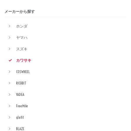
メーカーから探す
ホンダ
ヤマハ
スズキ
カワサキ
COSWHEEL
RICHBIT
YADEA
FreeMile
glafit
BLAZE