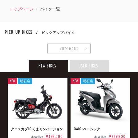
トップページ
バイク一覧
PICK UP BIKES
/ ピックアップバイク
VIEW MORE
NEW BIKES
USED BIKES
NEW
明石店
NEW
明石店
クロスカブ110 くまモンバージョン
Dio110･ベーシック
¥385,000
¥239,800
本体価格
本体価格