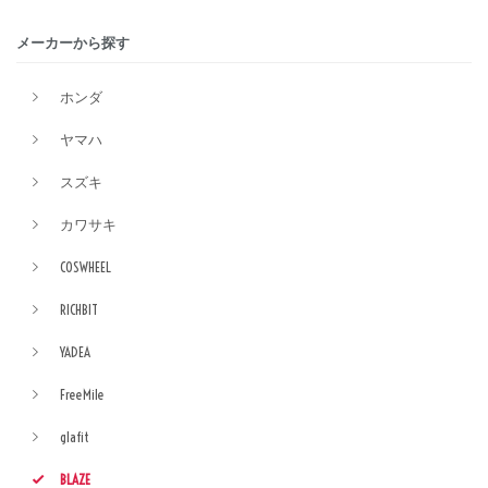
メーカーから探す
ホンダ
ヤマハ
スズキ
カワサキ
COSWHEEL
RICHBIT
YADEA
FreeMile
glafit
BLAZE