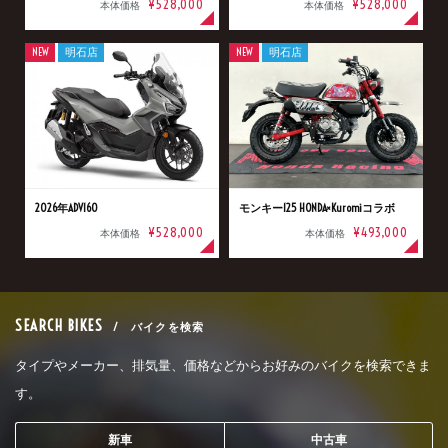
¥528,000
¥528,000
本体価格
本体価格
NEW
明石店
NEW
明石店
2026年ADV160
モンキー125 HONDA×Kuromiコラボ
¥528,000
¥493,000
本体価格
本体価格
SEARCH BIKES
/ バイクを検索
タイプやメーカー、排気量、価格などからお好みのバイクを検索できま
す。
新車
中古車