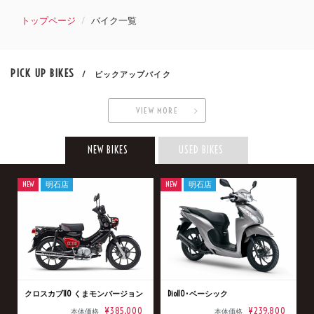
トップページ
バイク一覧
PICK UP BIKES
/ ピックアップバイク
VIEW MORE
NEW BIKES
USED BIKES
NEW
明石店
NEW
明石店
クロスカブ110 くまモンバージョン
Dio110･ベーシック
¥385,000
¥239,800
本体価格
本体価格