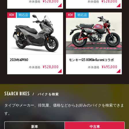
¥528,000
¥528,000
本体価格
本体価格
NEW
明石店
NEW
明石店
2026年ADV160
モンキー125 HONDA×Kuromiコラボ
¥528,000
¥493,000
本体価格
本体価格
SEARCH BIKES
/ バイクを検索
タイプやメーカー、排気量、価格などからお好みのバイクを検索できま
す。
新車
中古車