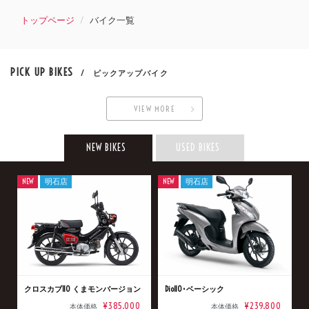
トップページ
バイク一覧
PICK UP BIKES
/ ピックアップバイク
VIEW MORE
NEW BIKES
USED BIKES
NEW
明石店
NEW
明石店
クロスカブ110 くまモンバージョン
Dio110･ベーシック
¥385,000
¥239,800
本体価格
本体価格