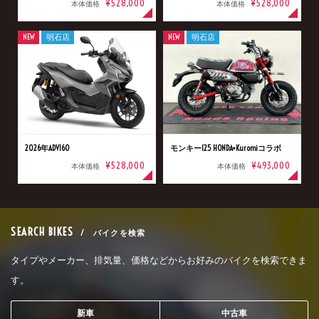
¥528,000
¥528,000
本体価格
本体価格
NEW
明石店
NEW
明石店
2026年ADV160
モンキー125 HONDA×Kuromiコラボ
¥528,000
¥493,000
本体価格
本体価格
SEARCH BIKES
/ バイクを検索
タイプやメーカー、排気量、価格などからお好みのバイクを検索できま
す。
新車
中古車