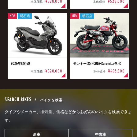
¥528,000
¥528,000
本体価格
本体価格
NEW
明石店
NEW
明石店
2026年ADV160
モンキー125 HONDA×Kuromiコラボ
¥528,000
¥493,000
本体価格
本体価格
SEARCH BIKES
/ バイクを検索
タイプやメーカー、排気量、価格などからお好みのバイクを検索できま
す。
新車
中古車