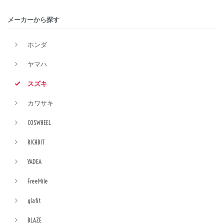
メーカーから探す
ホンダ
ヤマハ
スズキ
カワサキ
COSWHEEL
RICHBIT
YADEA
FreeMile
glafit
BLAZE