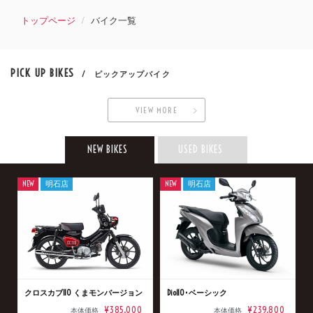
トップページ
バイク一覧
PICK UP BIKES
/ ピックアップバイク
VIEW MORE
NEW BIKES
USED BIKES
NEW
明石店
NEW
明石店
クロスカブ110 くまモンバージョン
Dio110･ベーシック
¥385,000
¥239,800
本体価格
本体価格