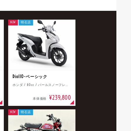
NEW
明石店
Dio110･ベーシック
ホンダ / 110cc / パールスノーフレークホワイト
¥239,800
本体価格
NEW
明石店