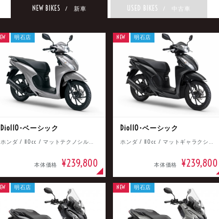
NEW BIKES
USED BIKES
/ 新車
/ 中古車
EW
明石店
NEW
明石店
Dio110･ベーシック
Dio110･ベーシック
ホンダ / 110cc / マットテクノシルバーメタリック
ホンダ / 110cc / マットギャラクシーブラックメタリック
¥239,800
¥239,800
本体価格
本体価格
EW
明石店
NEW
明石店