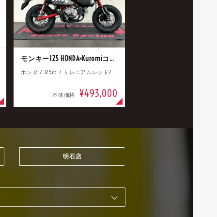
モンキー125 HONDA×Kuromiコラボ
ホンダ / 125cc / ミレニアムレッド2
¥493,000
本体価格
明石店