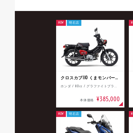
NEW
明石店
N
クロスカブ110 くまモンバージョン
ホンダ / 110cc / グラファイトブラック
¥385,000
本体価格
NEW
明石店
N