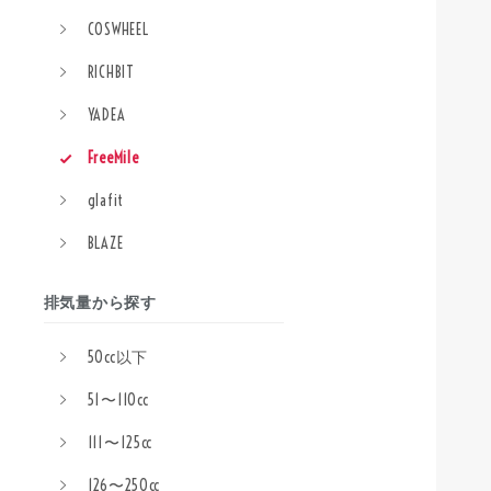
COSWHEEL
RICHBIT
YADEA
FreeMile
glafit
BLAZE
排気量から探す
50cc以下
51〜110cc
111〜125cc
126〜250cc