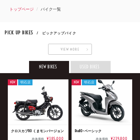
トップページ
バイク一覧
PICK UP BIKES
/ ピックアップバイク
VIEW MORE
NEW BIKES
USED BIKES
NEW
明石店
NEW
明石店
クロスカブ110 くまモンバージョン
Dio110･ベーシック
¥385,000
¥239,800
本体価格
本体価格