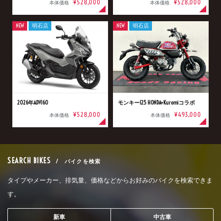
¥528,000
¥528,000
本体価格
本体価格
NEW
明石店
NEW
明石店
2026年ADV160
モンキー125 HONDA×Kuromiコラボ
¥528,000
¥493,000
本体価格
本体価格
SEARCH BIKES
/ バイクを検索
タイプやメーカー、排気量、価格などからお好みのバイクを検索できま
す。
新車
中古車