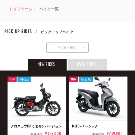
トップページ
バイク一覧
PICK UP BIKES
/ ピックアップバイク
VIEW MORE
NEW BIKES
USED BIKES
NEW
明石店
NEW
明石店
クロスカブ110 くまモンバージョン
Dio110･ベーシック
¥385,000
¥239,800
本体価格
本体価格