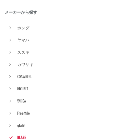
メーカーから探す
ホンダ
ヤマハ
スズキ
カワサキ
COSWHEEL
RICHBIT
YADEA
FreeMile
glafit
BLAZE