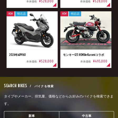
¥528,000
¥528,000
本体価格
本体価格
NEW
明石店
NEW
明石店
2026年ADV160
モンキー125 HONDA×Kuromiコラボ
¥528,000
¥493,000
本体価格
本体価格
SEARCH BIKES
/ バイクを検索
タイプやメーカー、排気量、価格などからお好みのバイクを検索できま
す。
新車
中古車