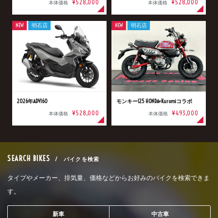
¥528,000
¥528,000
本体価格
本体価格
NEW
明石店
NEW
明石店
2026年ADV160
モンキー125 HONDA×Kuromiコラボ
¥528,000
¥493,000
本体価格
本体価格
SEARCH BIKES
/ バイクを検索
タイプやメーカー、排気量、価格などからお好みのバイクを検索できま
す。
新車
中古車