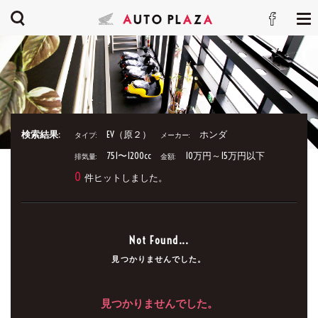
検索結果:
EV（原２）
ホンダ
タイプ:
メーカー:
751〜1200cc
10万円～15万円以下
排気量:
金額:
0
件ヒットしました。
Not Found...
見つかりませんでした。
見つかりませんでした。