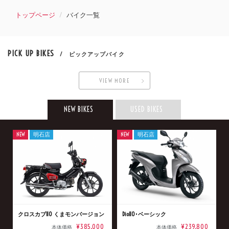
トップページ
バイク一覧
PICK UP BIKES
/ ピックアップバイク
VIEW MORE
NEW BIKES
USED BIKES
NEW
明石店
NEW
明石店
クロスカブ110 くまモンバージョン
Dio110･ベーシック
¥385,000
¥239,800
本体価格
本体価格