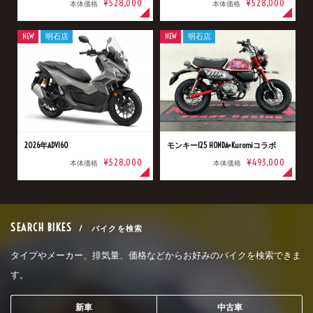
¥528,000
¥528,000
本体価格
本体価格
NEW
明石店
NEW
明石店
2026年ADV160
モンキー125 HONDA×Kuromiコラボ
¥528,000
¥493,000
本体価格
本体価格
SEARCH BIKES
/ バイクを検索
タイプやメーカー、排気量、価格などからお好みのバイクを検索できま
す。
新車
中古車