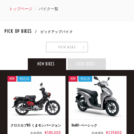
トップページ
バイク一覧
PICK UP BIKES
/ ピックアップバイク
VIEW MORE
NEW BIKES
USED BIKES
NEW
明石店
NEW
明石店
クロスカブ110 くまモンバージョン
Dio110･ベーシック
¥385,000
¥239,800
本体価格
本体価格