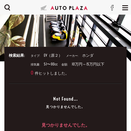
検索結果:
EV（原２）
ホンダ
タイプ:
メーカー:
51〜110cc
10万円～15万円以下
排気量:
金額:
0
件ヒットしました。
Not Found...
見つかりませんでした。
見つかりませんでした。