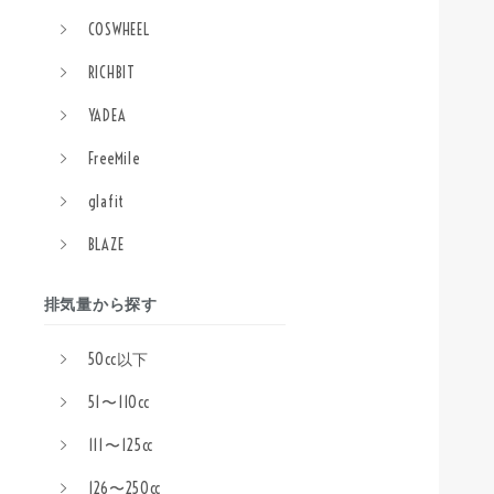
COSWHEEL
RICHBIT
YADEA
FreeMile
glafit
BLAZE
排気量から探す
50cc以下
51〜110cc
111〜125cc
126〜250cc