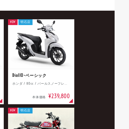
NEW
明石店
Dio110･ベーシック
ホンダ / 110cc / パールスノーフレークホワイト
¥239,800
本体価格
NEW
明石店