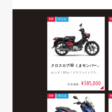
NEW
明石店
N
クロスカブ110 くまモンバージョン
ホンダ / 110cc / グラファイトブラック
¥385,000
本体価格
NEW
明石店
N