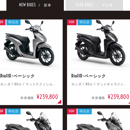
NEW BIKES
USED BIKES
/ 新車
/ 中古車
EW
明石店
NEW
明石店
Dio110･ベーシック
Dio110･ベーシック
ホンダ / 110cc / マットテクノシルバーメタリック
ホンダ / 110cc / マットギャラクシーブラックメタリック
¥239,800
¥239,800
本体価格
本体価格
EW
明石店
NEW
明石店