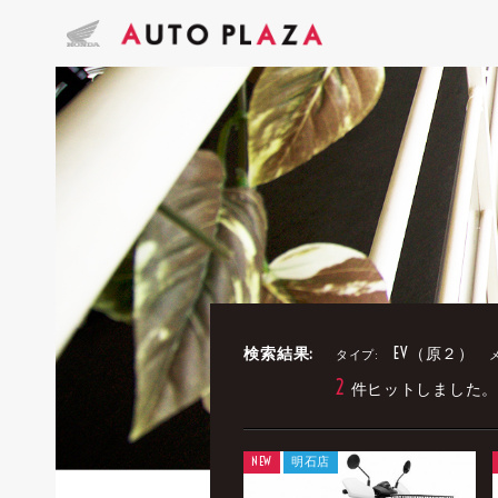
検索結果:
EV（原２）
タイプ:
2
件ヒットしました。
NEW
明石店