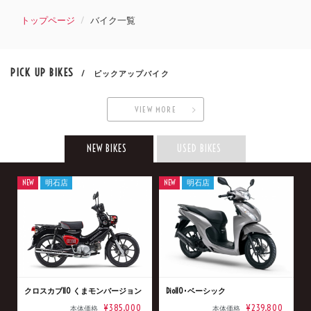
トップページ
バイク一覧
PICK UP BIKES
/ ピックアップバイク
VIEW MORE
NEW BIKES
USED BIKES
NEW
明石店
NEW
明石店
クロスカブ110 くまモンバージョン
Dio110･ベーシック
¥385,000
¥239,800
本体価格
本体価格