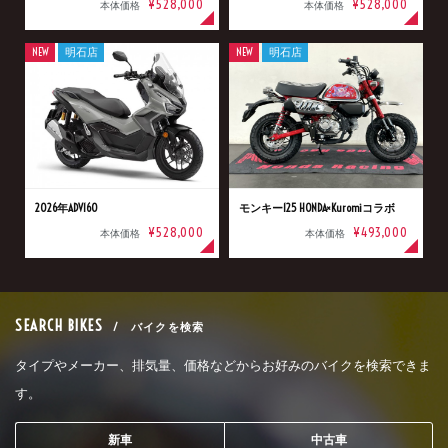
¥528,000
¥528,000
本体価格
本体価格
NEW
明石店
NEW
明石店
2026年ADV160
モンキー125 HONDA×Kuromiコラボ
¥528,000
¥493,000
本体価格
本体価格
SEARCH BIKES
/ バイクを検索
タイプやメーカー、排気量、価格などからお好みのバイクを検索できま
す。
新車
中古車