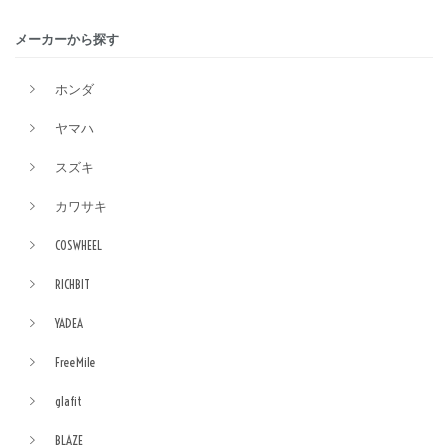
メーカーから探す
ホンダ
ヤマハ
スズキ
カワサキ
COSWHEEL
RICHBIT
YADEA
FreeMile
glafit
BLAZE