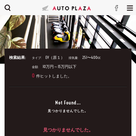
検索結果:
EV（原１）
251〜400cc
タイプ:
排気量:
10万円～15万円以下
金額:
0
件ヒットしました。
Not Found...
見つかりませんでした。
見つかりませんでした。