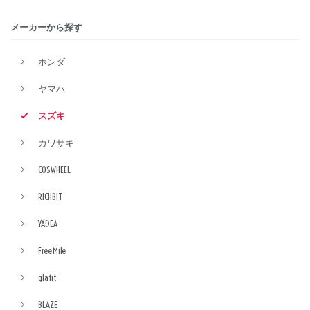
メーカーから探す
ホンダ
ヤマハ
スズキ
カワサキ
COSWHEEL
RICHBIT
YADEA
FreeMile
glafit
BLAZE