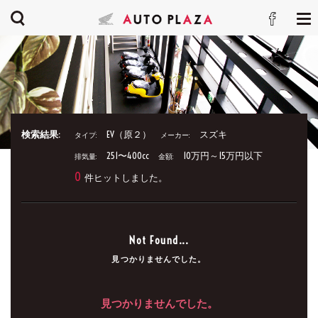
検索結果:
EV（原２）
スズキ
タイプ:
メーカー:
251〜400cc
10万円～15万円以下
排気量:
金額:
0
件ヒットしました。
Not Found...
見つかりませんでした。
見つかりませんでした。