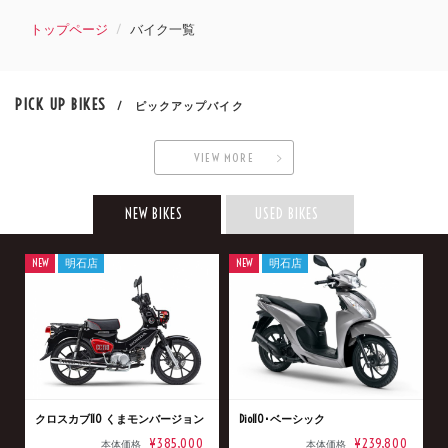
トップページ
バイク一覧
PICK UP BIKES
/ ピックアップバイク
VIEW MORE
NEW BIKES
USED BIKES
NEW
明石店
NEW
明石店
クロスカブ110 くまモンバージョン
Dio110･ベーシック
¥385,000
¥239,800
本体価格
本体価格