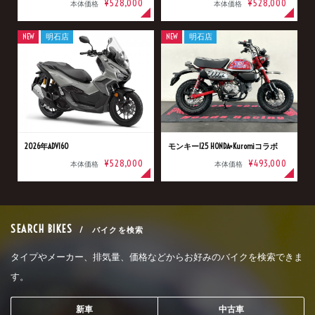
¥528,000
¥528,000
本体価格
本体価格
NEW
明石店
NEW
明石店
2026年ADV160
モンキー125 HONDA×Kuromiコラボ
¥528,000
¥493,000
本体価格
本体価格
SEARCH BIKES
/ バイクを検索
タイプやメーカー、排気量、価格などからお好みのバイクを検索できま
す。
新車
中古車