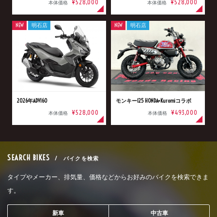
¥528,000
¥528,000
本体価格
本体価格
NEW
明石店
NEW
明石店
2026年ADV160
モンキー125 HONDA×Kuromiコラボ
¥528,000
¥493,000
本体価格
本体価格
SEARCH BIKES
/ バイクを検索
タイプやメーカー、排気量、価格などからお好みのバイクを検索できま
す。
新車
中古車