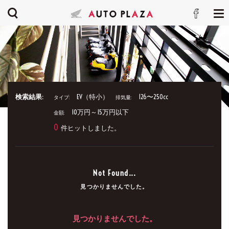
検索結果:
EV（特小）
126〜250cc
タイプ:
排気量:
10万円～15万円以下
金額:
0
件ヒットしました。
Not Found...
見つかりませんでした。
見つかりませんでした。