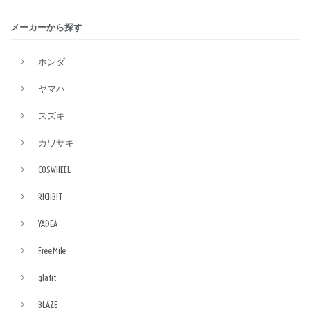
メーカーから探す
ホンダ
ヤマハ
スズキ
カワサキ
COSWHEEL
RICHBIT
YADEA
FreeMile
glafit
BLAZE