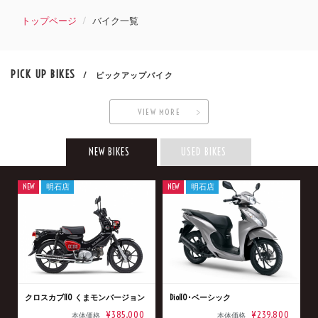
トップページ
バイク一覧
PICK UP BIKES
/ ピックアップバイク
VIEW MORE
NEW BIKES
USED BIKES
NEW
明石店
NEW
明石店
クロスカブ110 くまモンバージョン
Dio110･ベーシック
¥385,000
¥239,800
本体価格
本体価格