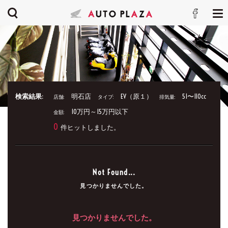
検索結果:
明石店
EV（原１）
51〜110cc
店舗:
タイプ:
排気量:
10万円～15万円以下
金額:
0
件ヒットしました。
Not Found...
見つかりませんでした。
見つかりませんでした。