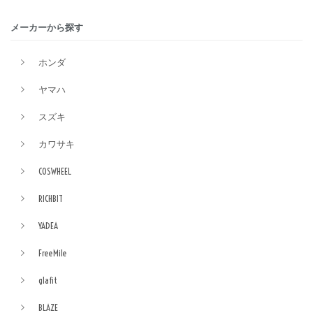
メーカーから探す
ホンダ
ヤマハ
スズキ
カワサキ
COSWHEEL
RICHBIT
YADEA
FreeMile
glafit
BLAZE