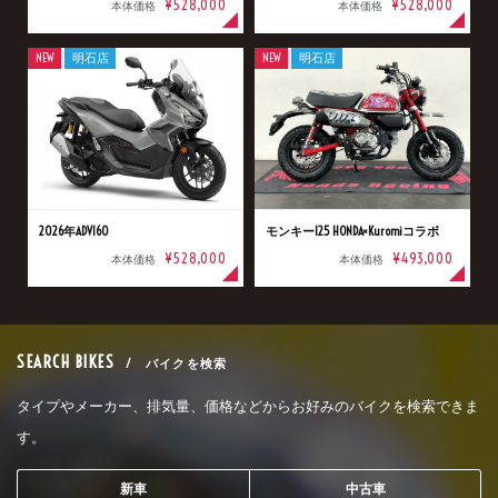
¥528,000
¥528,000
本体価格
本体価格
NEW
明石店
NEW
明石店
2026年ADV160
モンキー125 HONDA×Kuromiコラボ
¥528,000
¥493,000
本体価格
本体価格
SEARCH BIKES
/ バイクを検索
タイプやメーカー、排気量、価格などからお好みのバイクを検索できま
す。
新車
中古車