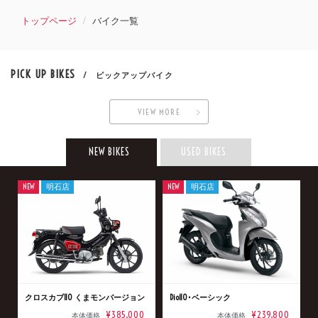
トップページ
バイク一覧
PICK UP BIKES
/ ピックアップバイク
VIEW MORE
NEW BIKES
USED BIKES
NEW
明石店
NEW
明石店
クロスカブ110 くまモンバージョン
Dio110･ベーシック
¥385,000
¥239,800
本体価格
本体価格