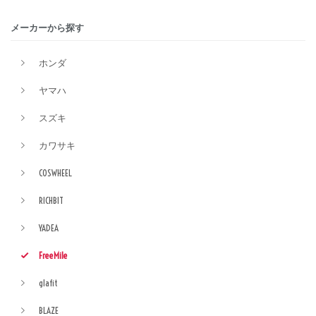
メーカーから探す
ホンダ
ヤマハ
スズキ
カワサキ
COSWHEEL
RICHBIT
YADEA
FreeMile
glafit
BLAZE