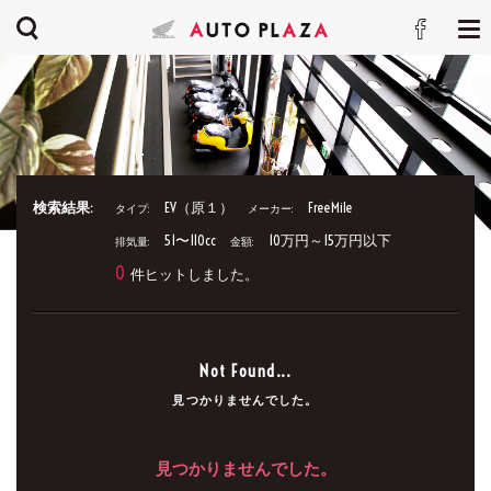
検索結果:
EV（原１）
FreeMile
タイプ:
メーカー:
51〜110cc
10万円～15万円以下
排気量:
金額:
0
件ヒットしました。
Not Found...
見つかりませんでした。
見つかりませんでした。