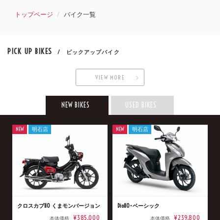
トップページ
バイク一覧
PICK UP BIKES
/ ピックアップバイク
VIEW MORE
NEW BIKES
USED BIKES
NEW
明石店
NEW
明石店
クロスカブ110 くまモンバージョン
Dio110･ベーシック
¥385,000
¥239,800
本体価格
本体価格