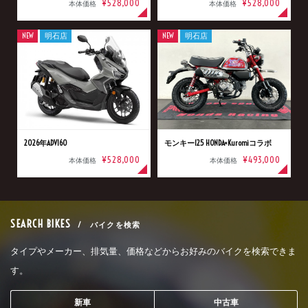
¥528,000
¥528,000
本体価格
本体価格
NEW
明石店
NEW
明石店
2026年ADV160
モンキー125 HONDA×Kuromiコラボ
¥528,000
¥493,000
本体価格
本体価格
SEARCH BIKES
/ バイクを検索
タイプやメーカー、排気量、価格などからお好みのバイクを検索できま
す。
新車
中古車