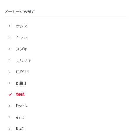
メーカーから探す
ホンダ
ヤマハ
スズキ
カワサキ
COSWHEEL
RICHBIT
YADEA
FreeMile
glafit
BLAZE