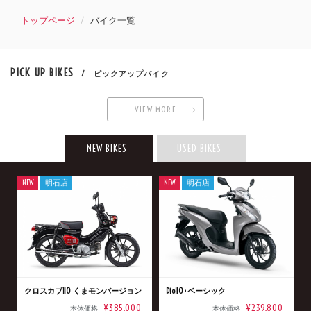
トップページ
バイク一覧
PICK UP BIKES
/ ピックアップバイク
VIEW MORE
NEW BIKES
USED BIKES
NEW
明石店
NEW
明石店
クロスカブ110 くまモンバージョン
Dio110･ベーシック
¥385,000
¥239,800
本体価格
本体価格