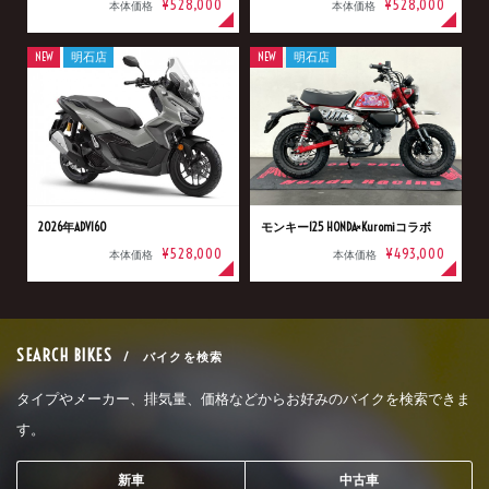
¥528,000
¥528,000
本体価格
本体価格
NEW
明石店
NEW
明石店
2026年ADV160
モンキー125 HONDA×Kuromiコラボ
¥528,000
¥493,000
本体価格
本体価格
SEARCH BIKES
/ バイクを検索
タイプやメーカー、排気量、価格などからお好みのバイクを検索できま
す。
新車
中古車