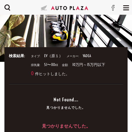
検索結果:
EV（原１）
YADEA
タイプ:
メーカー:
51〜110cc
10万円～15万円以下
排気量:
金額:
0
件ヒットしました。
Not Found...
見つかりませんでした。
見つかりませんでした。