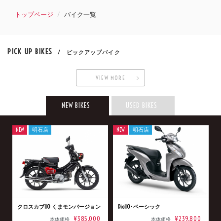
トップページ
バイク一覧
PICK UP BIKES
/ ピックアップバイク
VIEW MORE
NEW BIKES
USED BIKES
NEW
明石店
NEW
明石店
クロスカブ110 くまモンバージョン
Dio110･ベーシック
¥385,000
¥239,800
本体価格
本体価格