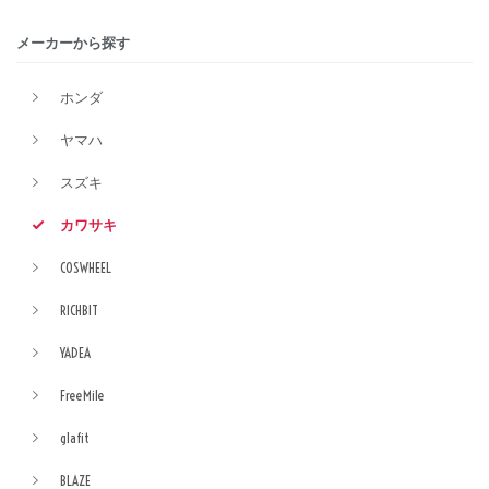
メーカーから探す
ホンダ
ヤマハ
スズキ
カワサキ
COSWHEEL
RICHBIT
YADEA
FreeMile
glafit
BLAZE