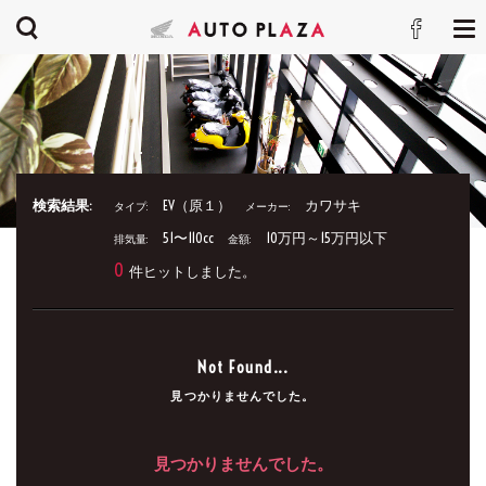
検索結果:
EV（原１）
カワサキ
タイプ:
メーカー:
51〜110cc
10万円～15万円以下
排気量:
金額:
0
件ヒットしました。
Not Found...
見つかりませんでした。
見つかりませんでした。