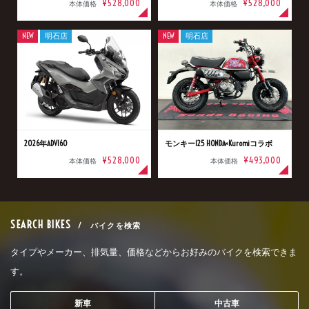
¥528,000
¥528,000
本体価格
本体価格
NEW
明石店
NEW
明石店
2026年ADV160
モンキー125 HONDA×Kuromiコラボ
¥528,000
¥493,000
本体価格
本体価格
SEARCH BIKES
/ バイクを検索
タイプやメーカー、排気量、価格などからお好みのバイクを検索できま
す。
新車
中古車