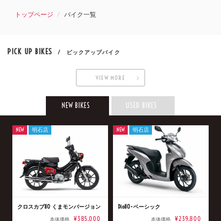
トップページ
バイク一覧
PICK UP BIKES
/ ピックアップバイク
VIEW MORE
NEW BIKES
USED BIKES
NEW
明石店
NEW
明石店
クロスカブ110 くまモンバージョン
Dio110･ベーシック
¥385,000
¥239,800
本体価格
本体価格