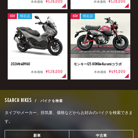
¥528,000
¥528,000
本体価格
本体価格
NEW
明石店
NEW
明石店
2026年ADV160
モンキー125 HONDA×Kuromiコラボ
¥528,000
¥493,000
本体価格
本体価格
SEARCH BIKES
/ バイクを検索
タイプやメーカー、排気量、価格などからお好みのバイクを検索できま
す。
新車
中古車