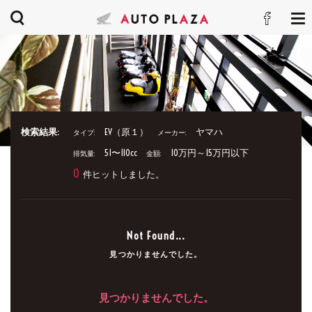
検索結果:
EV（原１）
ヤマハ
タイプ:
メーカー:
51〜110cc
10万円～15万円以下
排気量:
金額:
0
件ヒットしました。
Not Found...
見つかりませんでした。
見つかりませんでした。