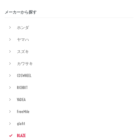
メーカーから探す
ホンダ
ヤマハ
スズキ
カワサキ
COSWHEEL
RICHBIT
YADEA
FreeMile
glafit
BLAZE