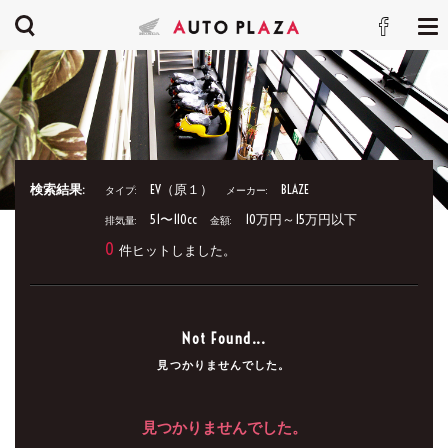
検索結果:
EV（原１）
BLAZE
タイプ:
メーカー:
51〜110cc
10万円～15万円以下
排気量:
金額:
0
件ヒットしました。
Not Found...
見つかりませんでした。
見つかりませんでした。