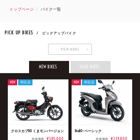
トップページ
バイク一覧
PICK UP BIKES
/ ピックアップバイク
VIEW MORE
NEW BIKES
USED BIKES
NEW
明石店
NEW
明石店
クロスカブ110 くまモンバージョン
Dio110･ベーシック
¥385,000
¥239,800
本体価格
本体価格