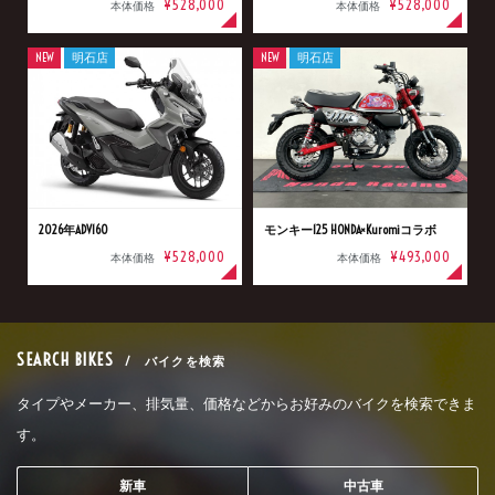
¥528,000
¥528,000
本体価格
本体価格
NEW
明石店
NEW
明石店
2026年ADV160
モンキー125 HONDA×Kuromiコラボ
¥528,000
¥493,000
本体価格
本体価格
SEARCH BIKES
/ バイクを検索
タイプやメーカー、排気量、価格などからお好みのバイクを検索できま
す。
新車
中古車