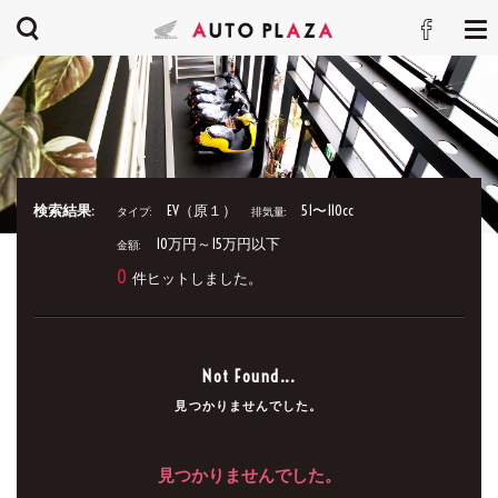
検索結果:
EV（原１）
51〜110cc
タイプ:
排気量:
10万円～15万円以下
金額:
0
件ヒットしました。
Not Found...
見つかりませんでした。
見つかりませんでした。