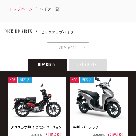
トップページ
バイク一覧
PICK UP BIKES
/ ピックアップバイク
VIEW MORE
NEW BIKES
USED BIKES
NEW
明石店
NEW
明石店
クロスカブ110 くまモンバージョン
Dio110･ベーシック
¥385,000
¥239,800
本体価格
本体価格