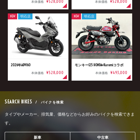
¥528,000
¥528,000
本体価格
本体価格
NEW
明石店
NEW
明石店
2026年ADV160
モンキー125 HONDA×Kuromiコラボ
¥528,000
¥493,000
本体価格
本体価格
SEARCH BIKES
/ バイクを検索
タイプやメーカー、排気量、価格などからお好みのバイクを検索できま
す。
新車
中古車