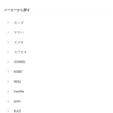
メーカーから探す
ホンダ
ヤマハ
スズキ
カワサキ
COSWHEEL
RICHBIT
YADEA
FreeMile
glafit
BLAZE