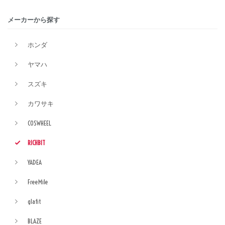
メーカーから探す
ホンダ
ヤマハ
スズキ
カワサキ
COSWHEEL
RICHBIT
YADEA
FreeMile
glafit
BLAZE