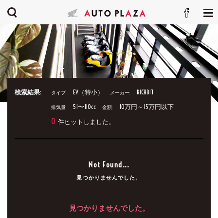
検索結果:
EV（特小）
RICHBIT
タイプ:
メーカー:
51〜110cc
10万円～15万円以下
排気量:
金額:
0
件ヒットしました。
Not Found...
見つかりませんでした。
見つかりませんでした。