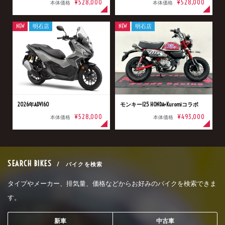
¥528,000
¥528,000
本体価格
本体価格
NEW
明石店
NEW
明石店
2026年ADV160
モンキー125 HONDA×Kuromiコラボ
¥528,000
¥493,000
本体価格
本体価格
SEARCH BIKES
/ バイクを検索
タイプやメーカー、排気量、価格などからお好みのバイクを検索できま
す。
新車
中古車