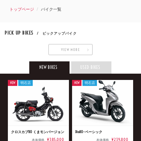
トップページ
バイク一覧
PICK UP BIKES
/ ピックアップバイク
VIEW MORE
NEW BIKES
USED BIKES
NEW
明石店
NEW
明石店
クロスカブ110 くまモンバージョン
Dio110･ベーシック
¥385,000
¥239,800
本体価格
本体価格