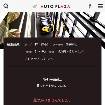
検索結果:
EV（特小）
COSWHEEL
タイプ:
メーカー:
51〜110cc
10万円～15万円以下
排気量:
金額:
0
件ヒットしました。
Not Found...
見つかりませんでした。
見つかりませんでした。