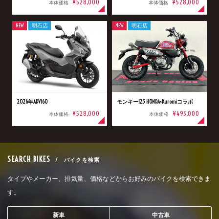
¥528,000
¥528,000
本体価格
本体価格
NEW
明石店
NEW
明石店
2026年ADV160
モンキー125 HONDA×Kuromiコラボ
¥528,000
¥493,000
本体価格
本体価格
SEARCH BIKES
/ バイクを検索
タイプやメーカー、排気量、価格などからお好みのバイクを検索できま
す。
新車
中古車