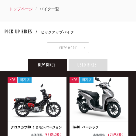
トップページ
バイク一覧
PICK UP BIKES
/ ピックアップバイク
VIEW MORE
NEW BIKES
USED BIKES
NEW
明石店
NEW
明石店
クロスカブ110 くまモンバージョン
Dio110･ベーシック
¥385,000
¥239,800
本体価格
本体価格