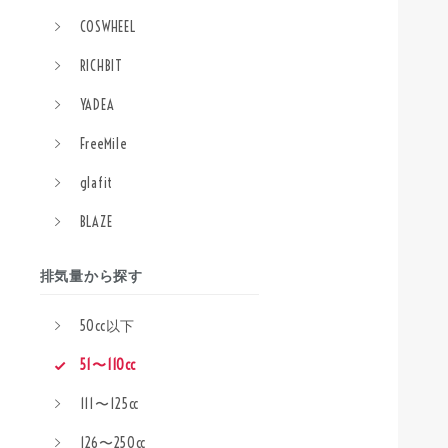
COSWHEEL
RICHBIT
YADEA
FreeMile
glafit
BLAZE
排気量から探す
50cc以下
51〜110cc
111〜125cc
126〜250cc