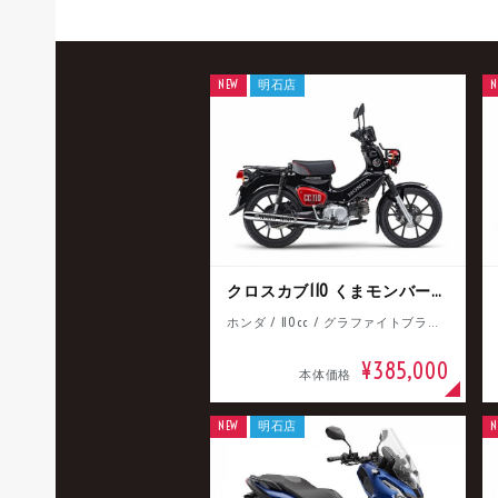
NEW
明石店
N
クロスカブ110 くまモンバージョン
ホンダ / 110cc / グラファイトブラック
¥385,000
本体価格
NEW
明石店
N