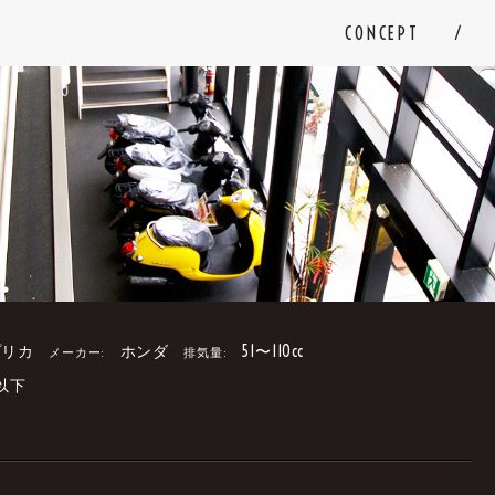
CONCEPT
プリカ
ホンダ
51〜110cc
メーカー:
排気量:
以下
。