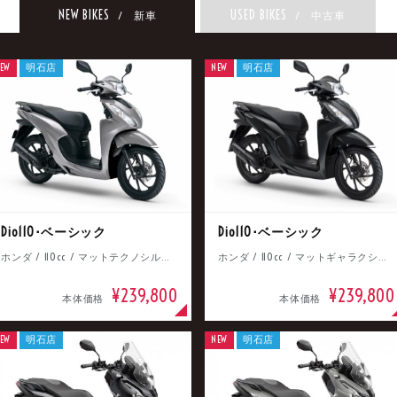
NEW BIKES
USED BIKES
/ 新車
/ 中古車
EW
明石店
NEW
明石店
Dio110･ベーシック
Dio110･ベーシック
ホンダ / 110cc / マットテクノシルバーメタリック
ホンダ / 110cc / マットギャラクシーブラックメタリック
¥239,800
¥239,800
本体価格
本体価格
EW
明石店
NEW
明石店