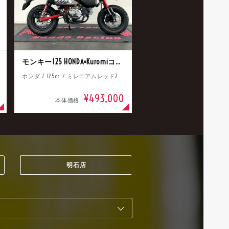
モンキー125 HONDA×Kuromiコラボ
ホンダ / 125cc / ミレニアムレッド2
¥493,000
本体価格
明石店