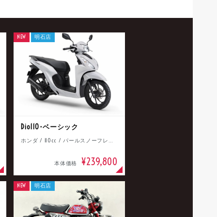
NEW
明石店
Dio110･ベーシック
ホンダ / 110cc / パールスノーフレークホワイト
¥239,800
本体価格
NEW
明石店