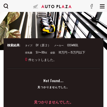
検索結果:
EV（原２）
COSWHEEL
タイプ:
メーカー:
51〜110cc
10万円～15万円以下
排気量:
金額:
0
件ヒットしました。
Not Found...
見つかりませんでした。
見つかりませんでした。