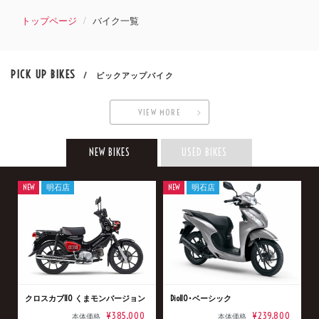
トップページ
バイク一覧
PICK UP BIKES
/ ピックアップバイク
VIEW MORE
NEW BIKES
USED BIKES
NEW
明石店
NEW
明石店
クロスカブ110 くまモンバージョン
Dio110･ベーシック
¥385,000
¥239,800
本体価格
本体価格