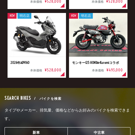
¥528,000
¥528,000
本体価格
本体価格
NEW
明石店
NEW
明石店
2026年ADV160
モンキー125 HONDA×Kuromiコラボ
¥528,000
¥493,000
本体価格
本体価格
SEARCH BIKES
/ バイクを検索
タイプやメーカー、排気量、価格などからお好みのバイクを検索できま
す。
新車
中古車